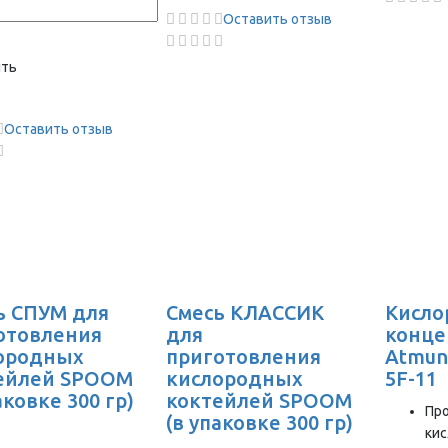
Оставить отзыв
ить
Оставить отзыв
ь СПУМ для
Смесь КЛАССИК
Кисл
отовления
для
конце
ородных
приготовления
Atmung
ейлей SPOOM
кислородных
5F-11
аковке 300 гр)
коктейлей SPOOM
Пр
(в упаковке 300 гр)
кис