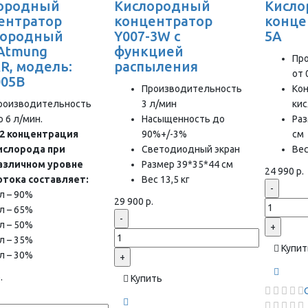
ородный
Кислородный
Кисл
ентратор
концентратор
конце
лородный
Y007-3W с
5A
 Atmung
функцией
Пр
R, модель:
распыления
от 
05B
Производительность
Ко
роизводительность
3 л/мин
ки
о 6 л/мин.
Насыщенность до
Раз
2 концентрация
90%+/-3%
см
ислорода при
Светодиодный экран
Вес
азличном уровне
Размер 39*35*44 см
24 990 р.
отока составляет:
Вес 13,5 кг
-
 л – 90%
29 900 р.
 л – 65%
-
 л – 50%
+
 л – 35%
Купит
 л – 30%
+
.
Купить