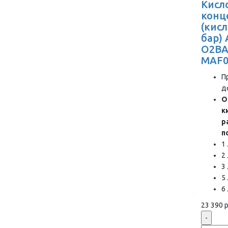
Кисл
конц
(кис
бар)
O2BA
MAF0
П
д
О
к
р
п
1
2
3
5
6
23 390 р
-