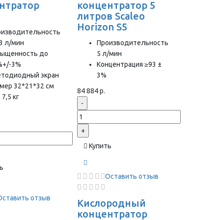
нтратор
концентратор 5
1
литров Scaleo
Horizon S5
оизводительность
3 л/мин
Производительность
сыщенность до
5 л/мин
%+/-3%
Концентрация ≥93 ±
етодиодный экран
3%
мер 32*21*32 см
84 884 р.
 7,5 кг
-
+
Купить
ь
Оставить отзыв
Оставить отзыв
Кислородный
концентратор