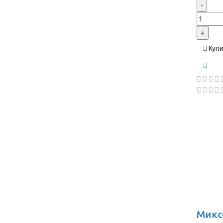
-
+
Куп
Микс