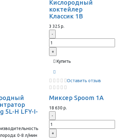
Кислородный
коктейлер
Классик 1В
3 325 р.
-
+
Купить
Оставить отзыв
ородный
Миксер Spoom 1A
нтратор
18 630 р.
 5L-H LFY-I-
-
оизводительность
+
лорода: 0-8 л/мин