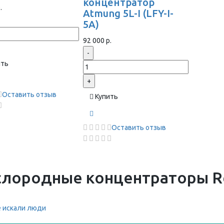
концентратор
.
Atmung 5L-I (LFY-I-
5A)
92 000 р.
-
ить
+
Оставить отзыв
Купить
Оставить отзыв
лородные концентраторы Res
 искали люди