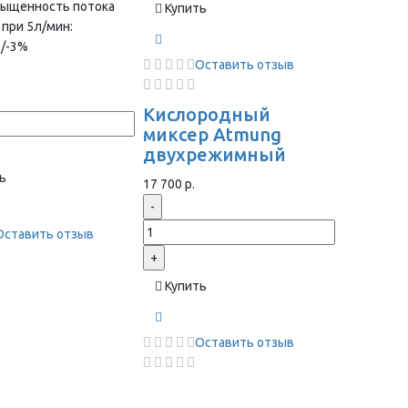
сыщенность потока
Купить
 при 5л/мин:
+/-3%
Оставить отзыв
Кислородный
миксер Atmung
двухрежимный
ь
17 700 р.
-
Оставить отзыв
+
Купить
Оставить отзыв