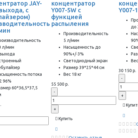
ентратор JAY-
концентратор
конце
 выхода, с
Y007-5W с
Y007-
лайзером)
функцией
Пр
зводительность
распыления
до 
/мин
Производительность
На
роизводительность
5 л/мин
90
0 л/мин
Насыщенность до
Св
 выхода
90%+/-3%
Раз
строенный
Светодиодный экран
Вес
ебулайзер
Размер 39*25*44 см
30 150 р.
асыщенность потока
Вес 18 кг
-
2 96%
55 500 р.
азмер 60*36,5*37,5
-
м
+
.
Купит
+
Купить
Оставить отзыв