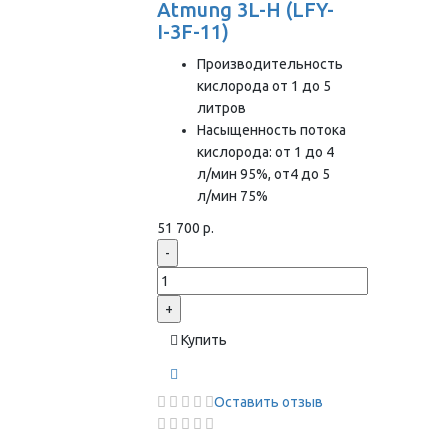
Atmung 3L-H (LFY-
I-3F-11)
Производительность
кислорода от 1 до 5
литров
Насыщенность потока
кислорода: от 1 до 4
л/мин 95%, от4 до 5
л/мин 75%
51 700 р.
-
+
Купить
Оставить отзыв