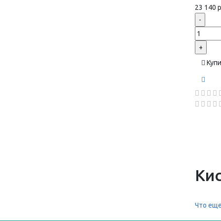
23 140 р
-
+
Куп
Кис
Что еще