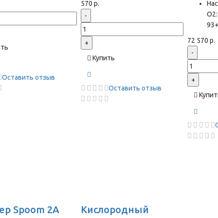
570 р.
На
О2:
-
93
72 570 р.
+
ить
-
Купить
Оставить отзыв
+
Оставить отзыв
Купит
ер Spoom 2A
Кислородный