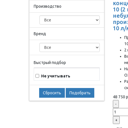
конц
Производство
10 (2
небу
прои
10 л
Бренд
П
1
2
В
Быстрый подбор
н
Н
О
Не учитывать
Р
с
Сбросить
Подобрать
48 750 р
-
+