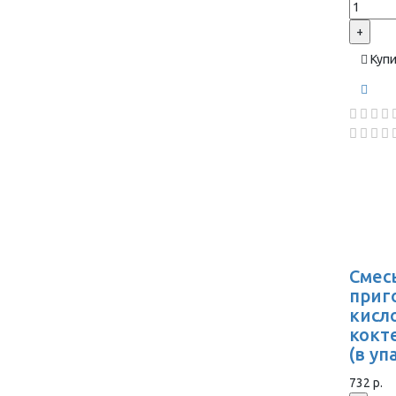
+
Куп
Смес
приг
кисл
кокт
(в уп
732 р.