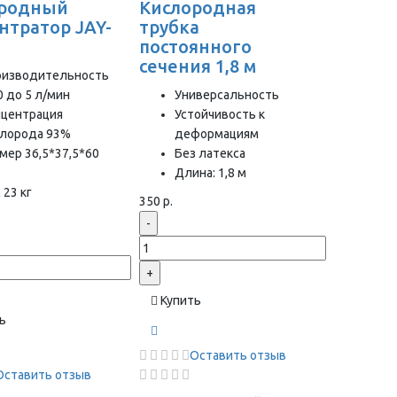
ородный
Кислородная
нтратор JAY-
трубка
постоянного
сечения 1,8 м
оизводительность
0 до 5 л/мин
Универсальность
нцентрация
Устойчивость к
слорода 93%
деформациям
мер 36,5*37,5*60
Без латекса
Длина: 1,8 м
 23 кг
350 р.
-
+
Купить
ь
Оставить отзыв
Оставить отзыв