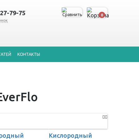
127-79-75
0
онок
ТАТЕЙ
КОНТАКТЫ
verFlo
ородный
Кислородный