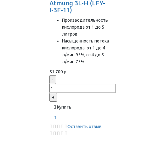
Atmung 3L-H (LFY-
I-3F-11)
Производительность
кислорода от 1 до 5
литров
Насыщенность потока
кислорода: от 1 до 4
л/мин 95%, от4 до 5
л/мин 75%
51 700 р.
-
+
Купить
Оставить отзыв