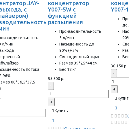
ентратор JAY-
концентратор
конце
 выхода, с
Y007-5W с
Y007-
лайзером)
функцией
Пр
зводительность
распыления
до 
/мин
Производительность
На
роизводительность
5 л/мин
90
0 л/мин
Насыщенность до
Св
 выхода
90%+/-3%
Раз
строенный
Светодиодный экран
Вес
ебулайзер
Размер 39*25*44 см
30 150 р.
асыщенность потока
Вес 18 кг
-
2 96%
55 500 р.
азмер 60*36,5*37,5
-
м
+
.
Купит
+
Купить
Оставить отзыв