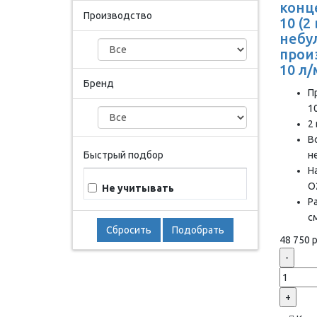
конц
Производство
10 (2
небу
прои
10 л
Бренд
П
1
2
В
Быстрый подбор
н
Н
О
Не учитывать
Р
с
Сбросить
Подобрать
48 750 р
-
+