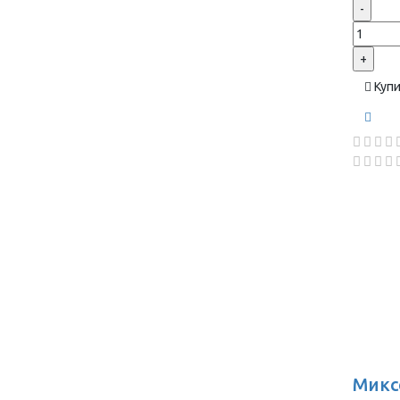
-
+
Куп
Микс