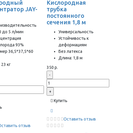
ородный
Кислородная
нтратор JAY-
трубка
постоянного
сечения 1,8 м
оизводительность
0 до 5 л/мин
Универсальность
нцентрация
Устойчивость к
слорода 93%
деформациям
мер 36,5*37,5*60
Без латекса
Длина: 1,8 м
 23 кг
350 р.
-
+
Купить
ь
Оставить отзыв
Оставить отзыв