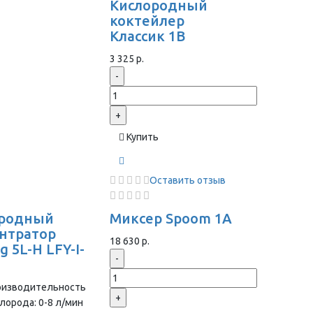
Кислородный
коктейлер
Классик 1В
3 325 р.
-
+
Купить
Оставить отзыв
ородный
Миксер Spoom 1A
нтратор
18 630 р.
 5L-H LFY-I-
-
оизводительность
+
лорода: 0-8 л/мин