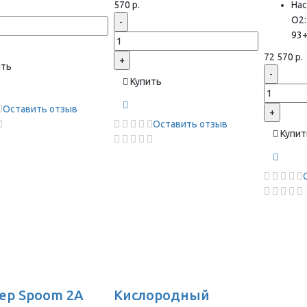
570 р.
На
О2:
-
93
72 570 р.
+
ить
-
Купить
Оставить отзыв
+
Оставить отзыв
Купит
ер Spoom 2A
Кислородный