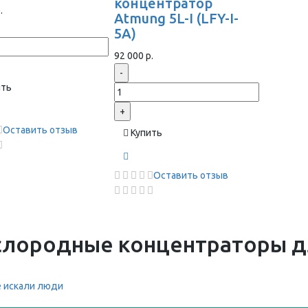
концентратор
.
Atmung 5L-I (LFY-I-
5A)
92 000 р.
-
ить
+
Оставить отзыв
Купить
Оставить отзыв
слородные концентраторы д
 искали люди