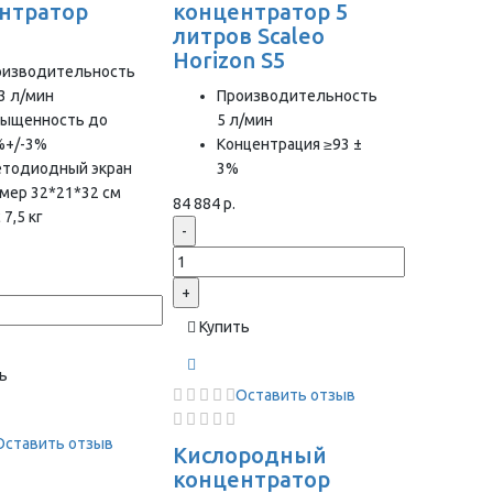
нтратор
концентратор 5
1
литров Scaleo
Horizon S5
оизводительность
3 л/мин
Производительность
сыщенность до
5 л/мин
%+/-3%
Концентрация ≥93 ±
етодиодный экран
3%
мер 32*21*32 см
84 884 р.
 7,5 кг
-
+
Купить
ь
Оставить отзыв
Оставить отзыв
Кислородный
концентратор