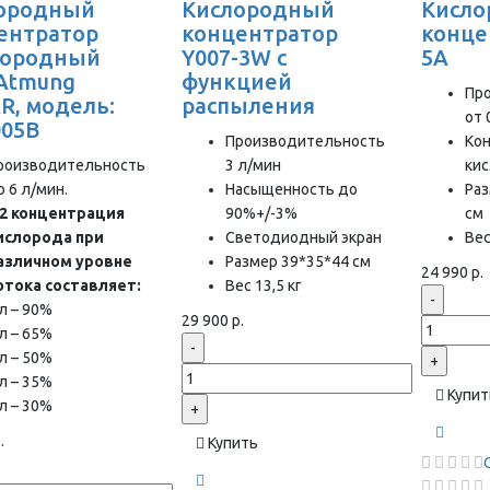
ородный
Кислородный
Кисл
ентратор
концентратор
конце
лородный
Y007-3W с
5A
 Atmung
функцией
Пр
R, модель:
распыления
от 
05B
Производительность
Ко
роизводительность
3 л/мин
ки
о 6 л/мин.
Насыщенность до
Раз
2 концентрация
90%+/-3%
см
ислорода при
Светодиодный экран
Вес
азличном уровне
Размер 39*35*44 см
24 990 р.
отока составляет:
Вес 13,5 кг
-
 л – 90%
29 900 р.
 л – 65%
-
 л – 50%
+
 л – 35%
Купит
 л – 30%
+
.
Купить