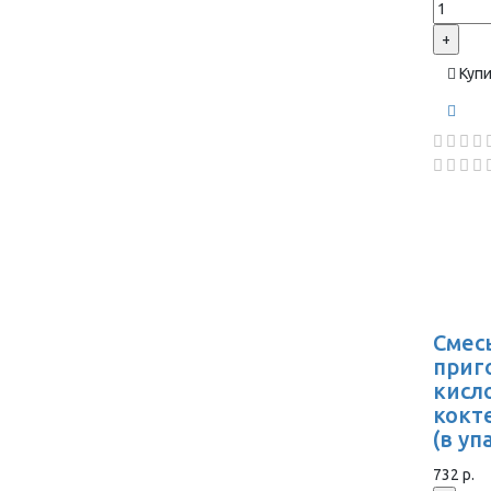
+
Куп
Смес
приг
кисл
кокт
(в уп
732 р.