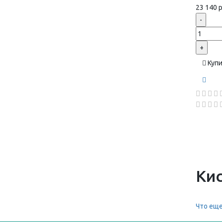
23 140 р
-
+
Куп
Ки
Что еще