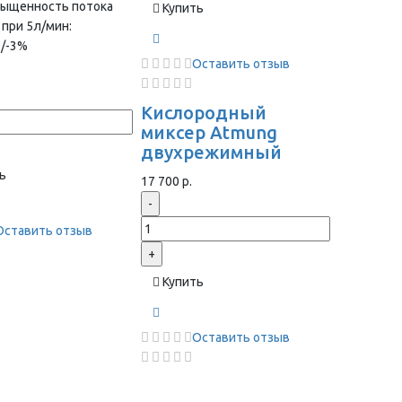
сыщенность потока
Купить
 при 5л/мин:
+/-3%
Оставить отзыв
Кислородный
миксер Atmung
двухрежимный
ь
17 700 р.
-
Оставить отзыв
+
Купить
Оставить отзыв