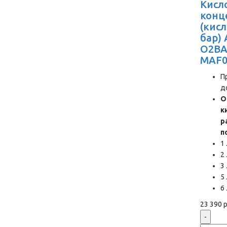
Кисл
конц
(кис
бар)
O2BA
MAF0
П
д
О
к
р
п
1
2
3
5
6
23 390 р
-