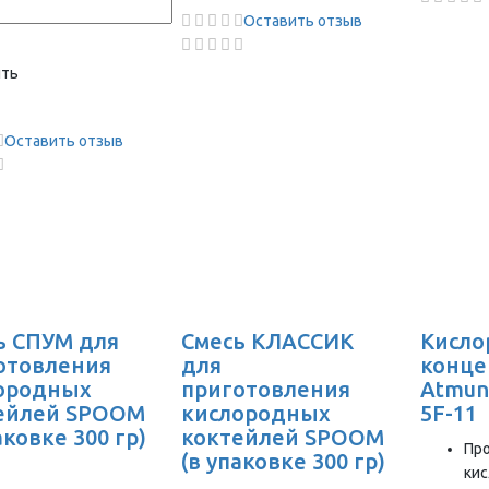
Оставить отзыв
ить
Оставить отзыв
ь СПУМ для
Смесь КЛАССИК
Кисл
отовления
для
конце
ородных
приготовления
Atmung
ейлей SPOOM
кислородных
5F-11
аковке 300 гр)
коктейлей SPOOM
Пр
(в упаковке 300 гр)
кис