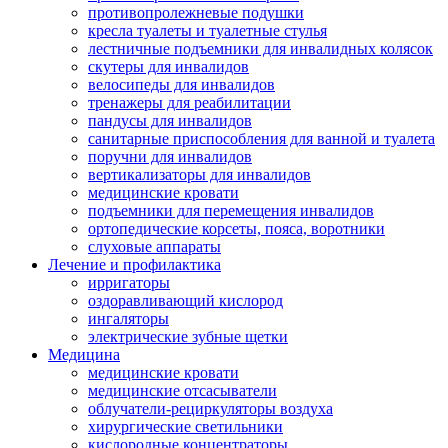
противопролежневые подушки
кресла туалеты и туалетные стулья
лестничные подъемники для инвалидных колясок
скутеры для инвалидов
велосипеды для инвалидов
тренажеры для реабилитации
пандусы для инвалидов
санитарные приспособления для ванной и туалета
поручни для инвалидов
вертикализаторы для инвалидов
медицинские кровати
подъемники для перемещения инвалидов
ортопедические корсеты, пояса, воротники
слуховые аппараты
Лечение и профилактика
ирригаторы
оздоравливающий кислород
ингаляторы
электрические зубные щетки
Медицина
медицинские кровати
медицинские отсасыватели
облучатели-рециркуляторы воздуха
хирургические светильники
кислородные концентраторы