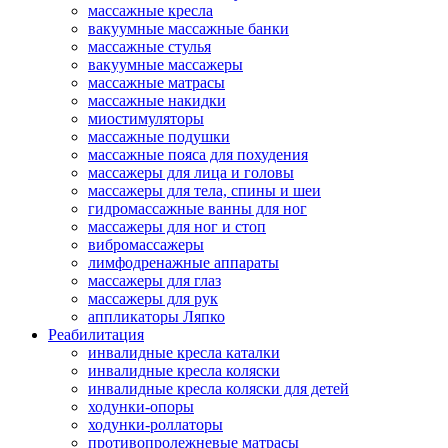
массажные кресла
вакуумные массажные банки
массажные стулья
вакуумные массажеры
массажные матрасы
массажные накидки
миостимуляторы
массажные подушки
массажные пояса для похудения
массажеры для лица и головы
массажеры для тела, спины и шеи
гидромассажные ванны для ног
массажеры для ног и стоп
вибромассажеры
лимфодренажные аппараты
массажеры для глаз
массажеры для рук
аппликаторы Ляпко
Реабилитация
инвалидные кресла каталки
инвалидные кресла коляски
инвалидные кресла коляски для детей
ходунки-опоры
ходунки-роллаторы
противопролежневые матрасы