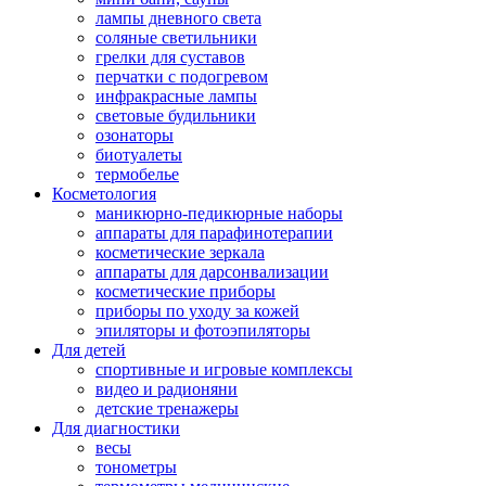
лампы дневного света
соляные светильники
грелки для суставов
перчатки с подогревом
инфракрасные лампы
световые будильники
озонаторы
биотуалеты
термобелье
Косметология
маникюрно-педикюрные наборы
аппараты для парафинотерапии
косметические зеркала
аппараты для дарсонвализации
косметические приборы
приборы по уходу за кожей
эпиляторы и фотоэпиляторы
Для детей
спортивные и игровые комплексы
видео и радионяни
детские тренажеры
Для диагностики
весы
тонометры