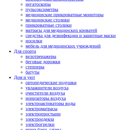
негатоскопы
пульсоксиметры
медицинские прикроватные мониторы
медицинские столики
прикроватные столики
матрасы для медицинских кроватей
средства для дезинфекции и защитные маски
носилки
мебель для медицинских учреждений
Для спорта
велотренажеры
беговые дорожки
степперы
батуты
Дом и уют
ортопедические подушки
увлажнители воздуха
очистители воздуха
ионизаторы воздуха
электроактиваторы воды
электроматрасы
электропростыни
электроодеяла
электрогрелки
мини бани, сауны