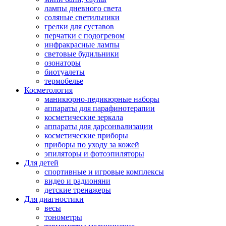
лампы дневного света
соляные светильники
грелки для суставов
перчатки с подогревом
инфракрасные лампы
световые будильники
озонаторы
биотуалеты
термобелье
Косметология
маникюрно-педикюрные наборы
аппараты для парафинотерапии
косметические зеркала
аппараты для дарсонвализации
косметические приборы
приборы по уходу за кожей
эпиляторы и фотоэпиляторы
Для детей
спортивные и игровые комплексы
видео и радионяни
детские тренажеры
Для диагностики
весы
тонометры