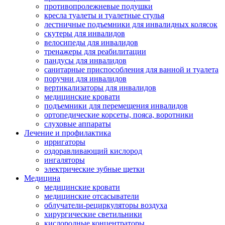
противопролежневые подушки
кресла туалеты и туалетные стулья
лестничные подъемники для инвалидных колясок
скутеры для инвалидов
велосипеды для инвалидов
тренажеры для реабилитации
пандусы для инвалидов
санитарные приспособления для ванной и туалета
поручни для инвалидов
вертикализаторы для инвалидов
медицинские кровати
подъемники для перемещения инвалидов
ортопедические корсеты, пояса, воротники
слуховые аппараты
Лечение и профилактика
ирригаторы
оздоравливающий кислород
ингаляторы
электрические зубные щетки
Медицина
медицинские кровати
медицинские отсасыватели
облучатели-рециркуляторы воздуха
хирургические светильники
кислородные концентраторы