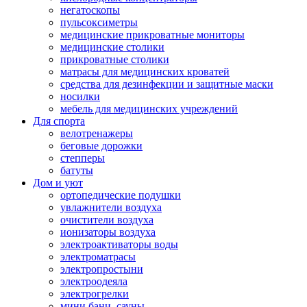
негатоскопы
пульсоксиметры
медицинские прикроватные мониторы
медицинские столики
прикроватные столики
матрасы для медицинских кроватей
средства для дезинфекции и защитные маски
носилки
мебель для медицинских учреждений
Для спорта
велотренажеры
беговые дорожки
степперы
батуты
Дом и уют
ортопедические подушки
увлажнители воздуха
очистители воздуха
ионизаторы воздуха
электроактиваторы воды
электроматрасы
электропростыни
электроодеяла
электрогрелки
мини бани, сауны