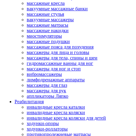
массажные кресла
вакуумные массажные банки
массажные стулья
вакуумные массажеры
массажные матрасы
массажные накидки
миостимуляторы
массажные подушки
массажные пояса для похудения
массажеры для лица и головы
массажеры для тела, спины и шеи
гидромассажные ванны для ног
массажеры для ног и стоп
вибромассажеры
лимфодренажные аппараты
массажеры для глаз
массажеры для рук
аппликаторы Ляпко
Реабилитация
инвалидные кресла каталки
инвалидные кресла коляски
инвалидные кресла коляски для детей
ходунки-опоры
ходунки-роллаторы
противопролежневые матрасы