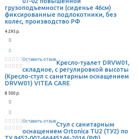
07-02 повышенной
грузоподъемности (сиденье 46см)
фиксированные подлокотники, без
колес, производство РФ
4 295 р.
Оставить отзыв
Кресло-туалет DRVW01,
складное, с регулировкой высоты
(Кресло-стул с санитарным оснащением
DRVW01) VITEA CARE
8 500 р.
Оставить отзыв
Стул с санитарным
оснащением Ortonica TU2 (ТУ2) по
ТУ 9452-002-66445146-2016 (РФ)