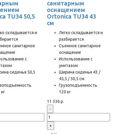
арным
санитарным
щением
оснащением
ca TU34 50,5
Ortonica TU34 43
см
ко складывается и
Легко складывается и
бирается
разбирается
емное санитарное
Съемное санитарное
нащение
оснащение
ользование с
Использование с
итазом
унитазом
ина сиденья 50,5
Ширина сиденья 43 /
45,5 / 50,5 см
узоподъемность
Грузоподъемность
 кг
120 кг
11 336 р.
-
+