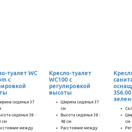
ло-туалет WC
Кресло-туалет
Кресло
om с
WC100 с
санит
лировкой
регулировкой
оснащ
ты
высоты
356.00
зеле
ирина сиденья 37
Ширина сиденья 37
м
см
Ск
ысота сиденья 38 -
Высота сиденья 38 -
Ши
8 см
48 см
см
асстояние между
Расстояние между
Ре