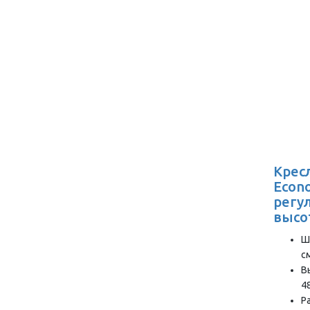
Крес
Econ
регу
высо
Ш
с
В
4
Р