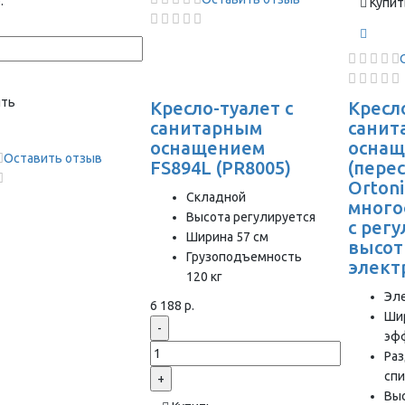
.
Купит
ить
Кресло-туалет с
Кресло
санитарным
санит
оснащением
осна
Оставить отзыв
FS894L (PR8005)
(пере
Ortoni
Складной
много
Высота регулируется
с рег
Ширина 57 см
высот
Грузоподъемность
элект
120 кг
Эл
6 188 р.
Ши
-
эфф
Раз
спи
+
Выс