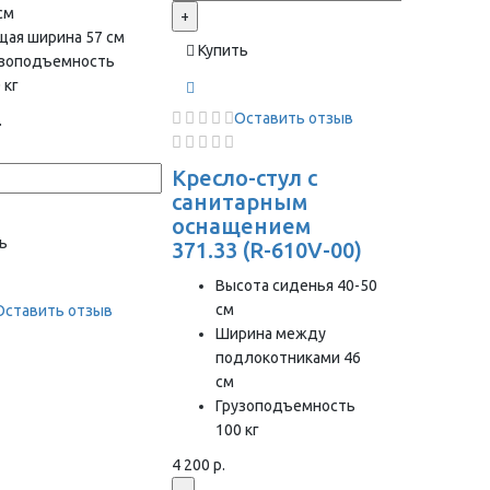
см
+
щая ширина 57 см
Купить
узоподъемность
 кг
Оставить отзыв
.
Кресло-стул с
санитарным
оснащением
ь
371.33 (R-610V-00)
Высота сиденья 40-50
см
Оставить отзыв
Ширина между
подлокотниками 46
см
Грузоподъемность
100 кг
4 200 р.