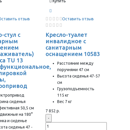
ь
Купить
Оставить отзыв
Оставить отзыв
-стул с
Кресло-туалет
арным
инвалидное с
щением
санитарным
саживатель)
оснащением 10583
ca TU 13
Расстояние между
функциональное,
поручнями 47 см
улировкой
Высота сиденья 47-57
ы,
см
ропривод
Грузоподъемность
ектропривод
115 кг
рина сиденья
Вес 7 кг
ективная 50,5 см
7 852 р.
движные на 180°
-
нка и сиденье
ота сиденья 47 -