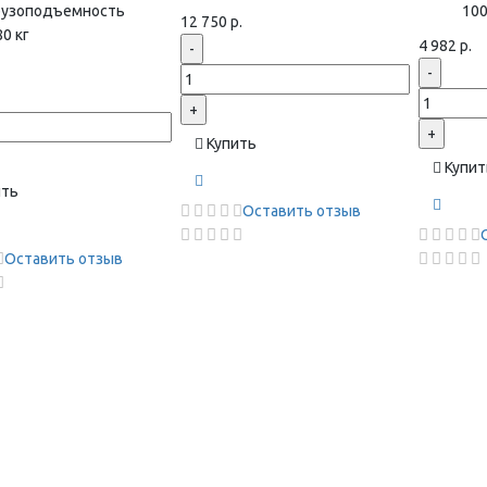
рузоподъемность
100
12 750 р.
0 кг
4 982 р.
-
-
+
+
Купить
Купит
ить
Оставить отзыв
Оставить отзыв