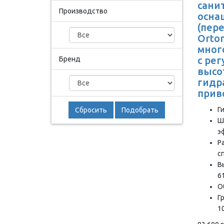
сани
Производство
осна
(пер
Orton
мног
с ре
Бренд
высо
гидр
прив
Г
Сбросить
Подобрать
Ш
э
Р
с
В
6
О
Г
10