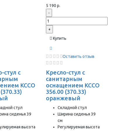
5 190 р.
-
+
Купить
Оставить отзыв
-стул с
Кресло-стул с
арным
санитарным
ением КССО
оснащением КССО
 (370.33)
356.00 (370.33)
ный
оранжевый
ладной стул
Складной стул
рина сиденья 39
Ширина сиденья 39
см
гулируемая высота
Регулируемая высота