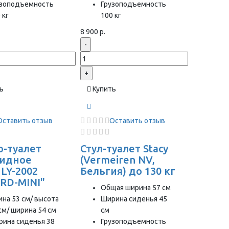
узоподъемность
Грузоподъемность
 кг
100 кг
8 900 р.
-
+
ь
Купить
Оставить отзыв
Оставить отзыв
о-туалет
Стул-туалет Stacy
идное
(Vermeiren NV,
 LY-2002
Бельгия) до 130 кг
RD-MINI"
Общая ширина 57 см
на 53 см/ высота
Ширина сиденья 45
см/ ширина 54 см
см
рина сиденья 38
Грузоподъемность