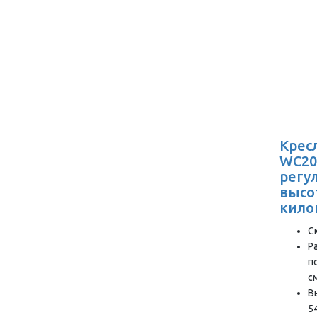
Крес
WC200
регу
высо
кило
С
Р
п
с
В
5