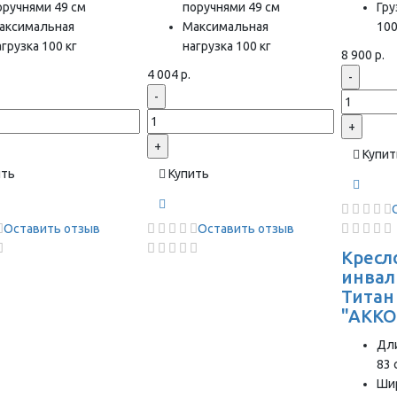
оручнями 49 см
поручнями 49 см
Гр
аксимальная
Максимальная
100
грузка 100 кг
нагрузка 100 кг
8 900 р.
4 004 р.
-
-
+
+
Купит
ить
Купить
Оставить отзыв
Оставить отзыв
Кресл
инвал
Титан
"AKKO
Дли
83 
Ши