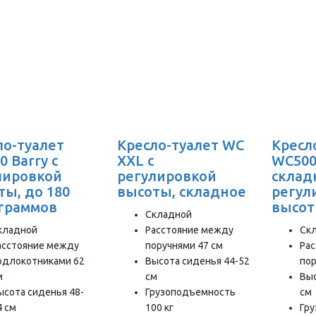
ло-туалет
Кресло-туалет WC
Кресл
 Barry с
XXL с
WC500
лировкой
регулировкой
складн
ты, до 180
высоты, складное
регул
граммов
высо
Складной
кладной
Расстояние между
Ск
асстояние между
поручнями 47 см
Ра
одлокотниками 62
Высота сиденья 44-52
пор
м
см
Выс
ысота сиденья 48-
Грузоподъемность
см
4 см
100 кг
Гр