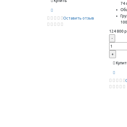
Купить
74 
Об
Гр
Оставить отзыв
100
124 800 р
-
+
Купит