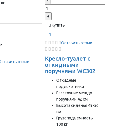
-
 кг
+
Купить
Оставить отзыв
ь
Кресло-туалет с
Оставить отзыв
откидными
поручнями WC302
Откидные
подлокотники
Расстояние между
поручнями 42 см
Высота сиденья 49-56
см
Грузоподъемность
100 кг