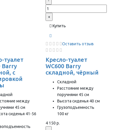
-
+
Купить
Оставить отзыв
о-туалет
Кресло-туалет
 Barry
WC600 Barry
ой, с
складной, чёрный
ировкой
Складной
ты
Расстояние между
ладной
поручнями 45 см
сстояние между
Высота сиденья 40 см
учнями 45 см
Грузоподъемность
ота сиденья 41-56
100 кг
4 150 р.
узоподъемность