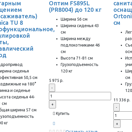
тарным
Оптим FS895L
санит
щением
(PR8004) до 120 кг
осна
есаживатель)
Ortoni
Ширина 56 см
ica TU 8
см
Ширина сиденья 43
офункциональное,
см
Лег
гулировкой
Ширина между
раз
ты,
подлокотниками 46
Съ
авлический
см
ос
од
Высота 71-81 см
Исп
идропривод
Грузоподъемность
ун
ирина сиденья
120 кг
Шир
ффективная 50,5 см
см
5 975 р.
аздвижные на 180°
Гр
-
пинка и сиденье
120
ысота сиденья 44-
11 336 р.
1 см
+
-
бщая ширина 57 см
Купить
рузоподъемность
0 кг
+
Оставить отзыв