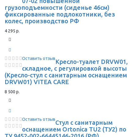
07-02 повышенной
грузоподъемности (сиденье 46см)
фиксированные подлокотники, без
колес, производство РФ
4 295 р.
Оставить отзыв
Кресло-туалет DRVW01,
складное, с регулировкой высоты
(Кресло-стул с санитарным оснащением
DRVW01) VITEA CARE
8 500 р.
Оставить отзыв
Стул с санитарным
оснащением Ortonica TU2 (ТУ2) по
ТУ 9452-002-66445146-2016 (РФ)