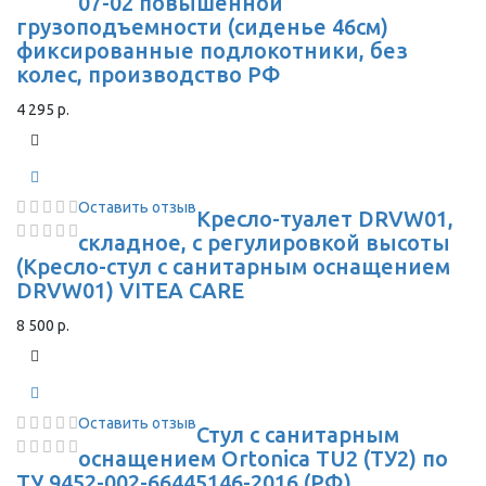
07-02 повышенной
грузоподъемности (сиденье 46см)
фиксированные подлокотники, без
колес, производство РФ
4 295 р.
Оставить отзыв
Кресло-туалет DRVW01,
складное, с регулировкой высоты
(Кресло-стул с санитарным оснащением
DRVW01) VITEA CARE
8 500 р.
Оставить отзыв
Стул с санитарным
оснащением Ortonica TU2 (ТУ2) по
ТУ 9452-002-66445146-2016 (РФ)