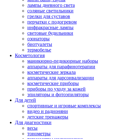
лампы дневного света
соляные светильники
грелки для суставов
перчатки с подогревом
инфракрасные лампы
световые будильники
озонаторы
биотуалеты
термобелье
Косметология
маникюрно-педикюрные наборы
аппараты для парафинотерапии
косметические зеркала
аппараты для дарсонвализации
косметические приборы
приборы по уходу за кожей
эпиляторы и фотоэпиляторы
Для детей
спортивные и игровые комплексы
видео и радионяни
детские тренажеры
Для диагностики
весы
тонометры