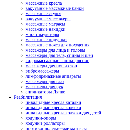
массажные кресла
вакуумные массажные банки
массажные стулья
вакуумные массажеры
массажные матрасы
массажные накидки
миостимуляторы
массажные подушки
массажные пояса для похудения
массажеры для лица и головы
массажеры для тела, спины и шеи
гидромассажные ванны для ног
массажеры для ног и стоп
вибромассажеры
лимфодренажные аппараты
массажеры для глаз
массажеры для рук
аппликаторы Ляпко
Реабилитация
инвалидные кресла каталки
инвалидные кресла коляски
инвалидные кресла коляски для детей
ходунки-опоры
ходунки-роллаторы
противопролежневые матрасы