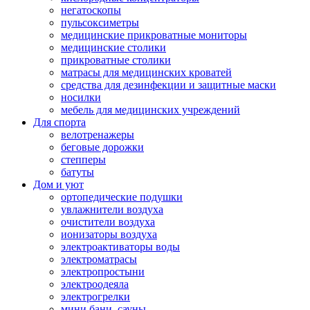
негатоскопы
пульсоксиметры
медицинские прикроватные мониторы
медицинские столики
прикроватные столики
матрасы для медицинских кроватей
средства для дезинфекции и защитные маски
носилки
мебель для медицинских учреждений
Для спорта
велотренажеры
беговые дорожки
степперы
батуты
Дом и уют
ортопедические подушки
увлажнители воздуха
очистители воздуха
ионизаторы воздуха
электроактиваторы воды
электроматрасы
электропростыни
электроодеяла
электрогрелки
мини бани, сауны