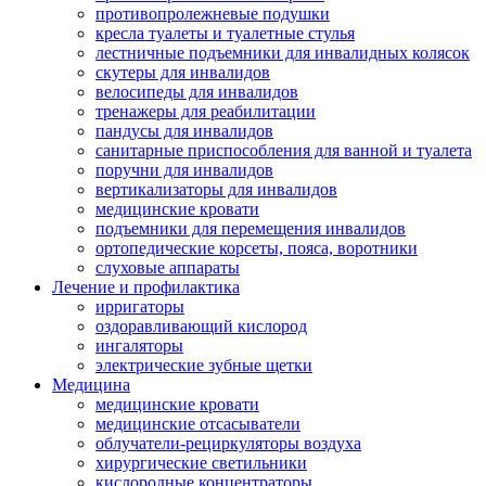
противопролежневые подушки
кресла туалеты и туалетные стулья
лестничные подъемники для инвалидных колясок
скутеры для инвалидов
велосипеды для инвалидов
тренажеры для реабилитации
пандусы для инвалидов
санитарные приспособления для ванной и туалета
поручни для инвалидов
вертикализаторы для инвалидов
медицинские кровати
подъемники для перемещения инвалидов
ортопедические корсеты, пояса, воротники
слуховые аппараты
Лечение и профилактика
ирригаторы
оздоравливающий кислород
ингаляторы
электрические зубные щетки
Медицина
медицинские кровати
медицинские отсасыватели
облучатели-рециркуляторы воздуха
хирургические светильники
кислородные концентраторы