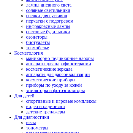
лампы дневного света
соляные светильники
грелки для суставов
перчатки с подогревом
инфракрасные лампы
световые будильники
озонаторы
биотуалеты
термобелье
Косметология
маникюрно-педикюрные наборы
аппараты для парафинотерапии
косметические зеркала
аппараты для дарсонвализации
косметические приборы
приборы по уходу за кожей
эпиляторы и фотоэпиляторы
Для детей
спортивные и игровые комплексы
видео и радионяни
детские тренажеры
Для диагностики
весы
тонометры