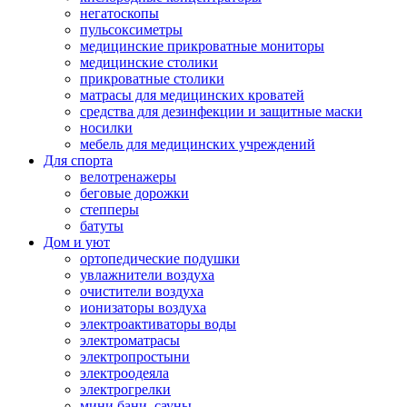
негатоскопы
пульсоксиметры
медицинские прикроватные мониторы
медицинские столики
прикроватные столики
матрасы для медицинских кроватей
средства для дезинфекции и защитные маски
носилки
мебель для медицинских учреждений
Для спорта
велотренажеры
беговые дорожки
степперы
батуты
Дом и уют
ортопедические подушки
увлажнители воздуха
очистители воздуха
ионизаторы воздуха
электроактиваторы воды
электроматрасы
электропростыни
электроодеяла
электрогрелки
мини бани, сауны