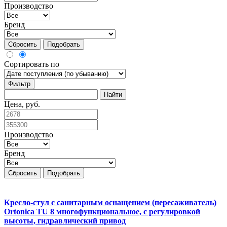
Производство
Бренд
Сбросить
Подобрать
Сортировать по
Фильтр
Цена, руб.
Производство
Бренд
Сбросить
Подобрать
Кресло-стул с санитарным оснащением (пересаживатель)
Ortonica TU 8 многофункциональное, с регулировкой
высоты, гидравлический привод