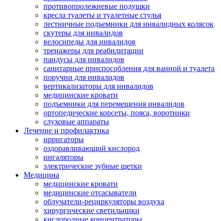
противопролежневые подушки
кресла туалеты и туалетные стулья
лестничные подъемники для инвалидных колясок
скутеры для инвалидов
велосипеды для инвалидов
тренажеры для реабилитации
пандусы для инвалидов
санитарные приспособления для ванной и туалета
поручни для инвалидов
вертикализаторы для инвалидов
медицинские кровати
подъемники для перемещения инвалидов
ортопедические корсеты, пояса, воротники
слуховые аппараты
Лечение и профилактика
ирригаторы
оздоравливающий кислород
ингаляторы
электрические зубные щетки
Медицина
медицинские кровати
медицинские отсасыватели
облучатели-рециркуляторы воздуха
хирургические светильники
кислородные концентраторы