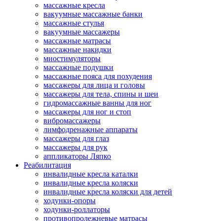
массажные кресла
вакуумные массажные банки
массажные стулья
вакуумные массажеры
массажные матрасы
массажные накидки
миостимуляторы
массажные подушки
массажные пояса для похудения
массажеры для лица и головы
массажеры для тела, спины и шеи
гидромассажные ванны для ног
массажеры для ног и стоп
вибромассажеры
лимфодренажные аппараты
массажеры для глаз
массажеры для рук
аппликаторы Ляпко
Реабилитация
инвалидные кресла каталки
инвалидные кресла коляски
инвалидные кресла коляски для детей
ходунки-опоры
ходунки-роллаторы
противопролежневые матрасы