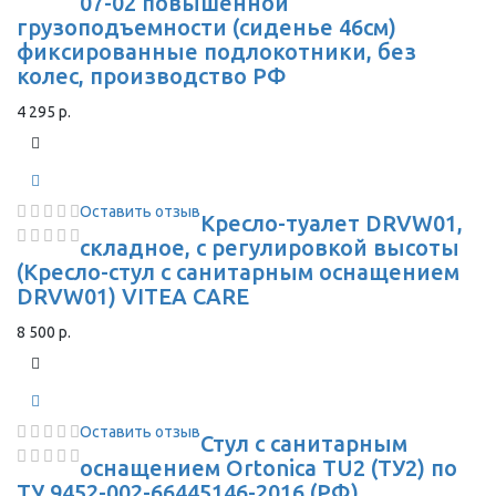
07-02 повышенной
грузоподъемности (сиденье 46см)
фиксированные подлокотники, без
колес, производство РФ
4 295 р.
Оставить отзыв
Кресло-туалет DRVW01,
складное, с регулировкой высоты
(Кресло-стул с санитарным оснащением
DRVW01) VITEA CARE
8 500 р.
Оставить отзыв
Стул с санитарным
оснащением Ortonica TU2 (ТУ2) по
ТУ 9452-002-66445146-2016 (РФ)