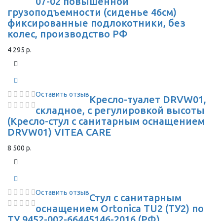
07-02 повышенной
грузоподъемности (сиденье 46см)
фиксированные подлокотники, без
колес, производство РФ
4 295 р.
Оставить отзыв
Кресло-туалет DRVW01,
складное, с регулировкой высоты
(Кресло-стул с санитарным оснащением
DRVW01) VITEA CARE
8 500 р.
Оставить отзыв
Стул с санитарным
оснащением Ortonica TU2 (ТУ2) по
ТУ 9452-002-66445146-2016 (РФ)