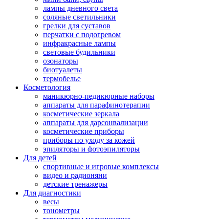
лампы дневного света
соляные светильники
грелки для суставов
перчатки с подогревом
инфракрасные лампы
световые будильники
озонаторы
биотуалеты
термобелье
Косметология
маникюрно-педикюрные наборы
аппараты для парафинотерапии
косметические зеркала
аппараты для дарсонвализации
косметические приборы
приборы по уходу за кожей
эпиляторы и фотоэпиляторы
Для детей
спортивные и игровые комплексы
видео и радионяни
детские тренажеры
Для диагностики
весы
тонометры