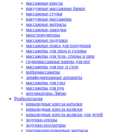
массажные кресла
вакуумные массажные банки
массажные стулья
вакуумные массажеры
массажные матрасы
массажные накидки
миостимуляторы
массажные подушки
массажные пояса для похудения
массажеры для лица и головы
массажеры для тела, спины и шеи
гидромассажные ванны для ног
массажеры для ног и стоп
вибромассажеры
лимфодренажные аппараты
массажеры для глаз
массажеры для рук
аппликаторы Ляпко
Реабилитация
инвалидные кресла каталки
инвалидные кресла коляски
инвалидные кресла коляски для детей
ходунки-опоры
ходунки-роллаторы
противопролежневые матрасы