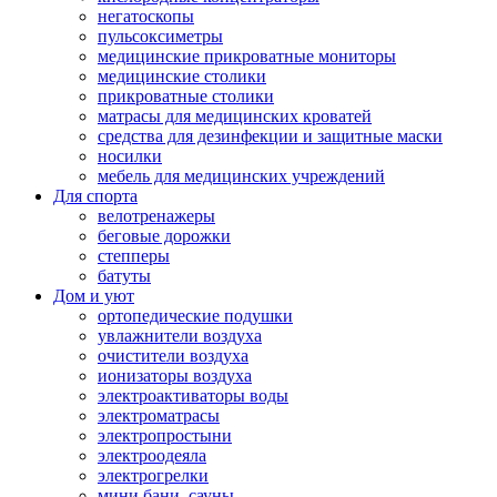
негатоскопы
пульсоксиметры
медицинские прикроватные мониторы
медицинские столики
прикроватные столики
матрасы для медицинских кроватей
средства для дезинфекции и защитные маски
носилки
мебель для медицинских учреждений
Для спорта
велотренажеры
беговые дорожки
степперы
батуты
Дом и уют
ортопедические подушки
увлажнители воздуха
очистители воздуха
ионизаторы воздуха
электроактиваторы воды
электроматрасы
электропростыни
электроодеяла
электрогрелки
мини бани, сауны