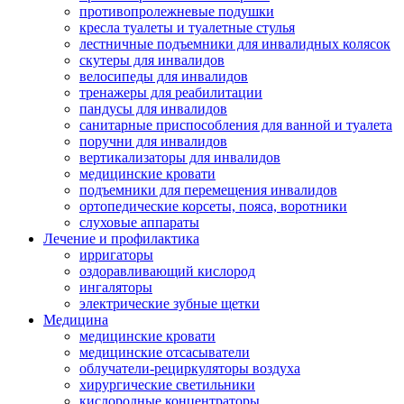
противопролежневые подушки
кресла туалеты и туалетные стулья
лестничные подъемники для инвалидных колясок
скутеры для инвалидов
велосипеды для инвалидов
тренажеры для реабилитации
пандусы для инвалидов
санитарные приспособления для ванной и туалета
поручни для инвалидов
вертикализаторы для инвалидов
медицинские кровати
подъемники для перемещения инвалидов
ортопедические корсеты, пояса, воротники
слуховые аппараты
Лечение и профилактика
ирригаторы
оздоравливающий кислород
ингаляторы
электрические зубные щетки
Медицина
медицинские кровати
медицинские отсасыватели
облучатели-рециркуляторы воздуха
хирургические светильники
кислородные концентраторы