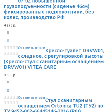
07-02 повышенной
грузоподъемности (сиденье 46см)
фиксированные подлокотники, без
колес, производство РФ
4 295 р.
Оставить отзыв
Кресло-туалет DRVW01,
складное, с регулировкой высоты
(Кресло-стул с санитарным оснащением
DRVW01) VITEA CARE
8 500 р.
Оставить отзыв
Стул с санитарным
оснащением Ortonica TU2 (ТУ2) по
ТУ 9452-002-66445146-2016 (РФ)