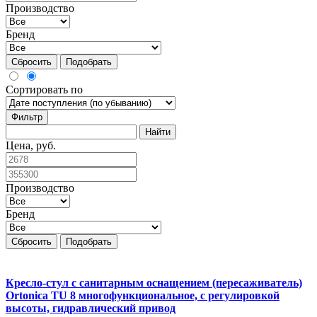
Производство
Бренд
Сбросить
Подобрать
Сортировать по
Фильтр
Цена, руб.
Производство
Бренд
Сбросить
Подобрать
Кресло-стул с санитарным оснащением (пересаживатель)
Ortonica TU 8 многофункциональное, с регулировкой
высоты, гидравлический привод