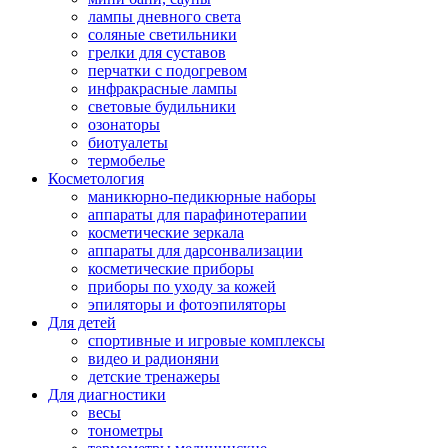
лампы дневного света
соляные светильники
грелки для суставов
перчатки с подогревом
инфракрасные лампы
световые будильники
озонаторы
биотуалеты
термобелье
Косметология
маникюрно-педикюрные наборы
аппараты для парафинотерапии
косметические зеркала
аппараты для дарсонвализации
косметические приборы
приборы по уходу за кожей
эпиляторы и фотоэпиляторы
Для детей
спортивные и игровые комплексы
видео и радионяни
детские тренажеры
Для диагностики
весы
тонометры