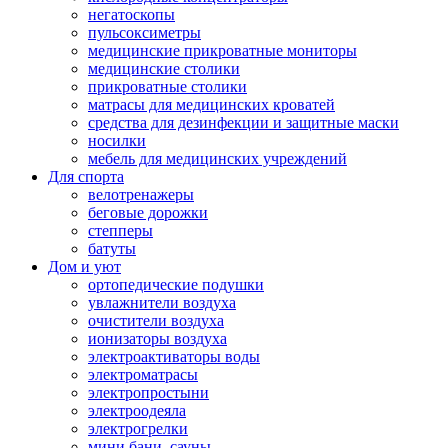
негатоскопы
пульсоксиметры
медицинские прикроватные мониторы
медицинские столики
прикроватные столики
матрасы для медицинских кроватей
средства для дезинфекции и защитные маски
носилки
мебель для медицинских учреждений
Для спорта
велотренажеры
беговые дорожки
степперы
батуты
Дом и уют
ортопедические подушки
увлажнители воздуха
очистители воздуха
ионизаторы воздуха
электроактиваторы воды
электроматрасы
электропростыни
электроодеяла
электрогрелки
мини бани, сауны