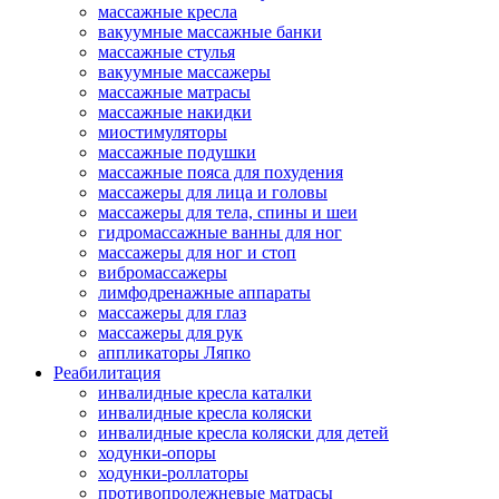
массажные кресла
вакуумные массажные банки
массажные стулья
вакуумные массажеры
массажные матрасы
массажные накидки
миостимуляторы
массажные подушки
массажные пояса для похудения
массажеры для лица и головы
массажеры для тела, спины и шеи
гидромассажные ванны для ног
массажеры для ног и стоп
вибромассажеры
лимфодренажные аппараты
массажеры для глаз
массажеры для рук
аппликаторы Ляпко
Реабилитация
инвалидные кресла каталки
инвалидные кресла коляски
инвалидные кресла коляски для детей
ходунки-опоры
ходунки-роллаторы
противопролежневые матрасы