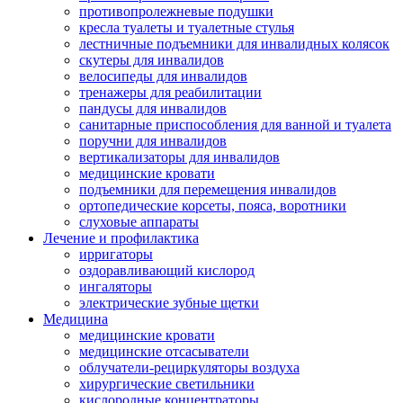
противопролежневые подушки
кресла туалеты и туалетные стулья
лестничные подъемники для инвалидных колясок
скутеры для инвалидов
велосипеды для инвалидов
тренажеры для реабилитации
пандусы для инвалидов
санитарные приспособления для ванной и туалета
поручни для инвалидов
вертикализаторы для инвалидов
медицинские кровати
подъемники для перемещения инвалидов
ортопедические корсеты, пояса, воротники
слуховые аппараты
Лечение и профилактика
ирригаторы
оздоравливающий кислород
ингаляторы
электрические зубные щетки
Медицина
медицинские кровати
медицинские отсасыватели
облучатели-рециркуляторы воздуха
хирургические светильники
кислородные концентраторы