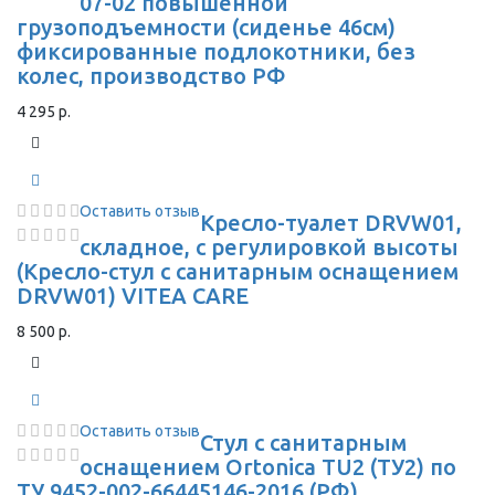
07-02 повышенной
грузоподъемности (сиденье 46см)
фиксированные подлокотники, без
колес, производство РФ
4 295 р.
Оставить отзыв
Кресло-туалет DRVW01,
складное, с регулировкой высоты
(Кресло-стул с санитарным оснащением
DRVW01) VITEA CARE
8 500 р.
Оставить отзыв
Стул с санитарным
оснащением Ortonica TU2 (ТУ2) по
ТУ 9452-002-66445146-2016 (РФ)