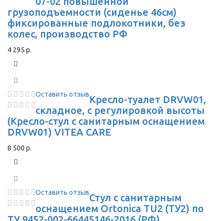
07-02 повышенной
грузоподъемности (сиденье 46см)
фиксированные подлокотники, без
колес, производство РФ
4 295 р.
Оставить отзыв
Кресло-туалет DRVW01,
складное, с регулировкой высоты
(Кресло-стул с санитарным оснащением
DRVW01) VITEA CARE
8 500 р.
Оставить отзыв
Стул с санитарным
оснащением Ortonica TU2 (ТУ2) по
ТУ 9452-002-66445146-2016 (РФ)