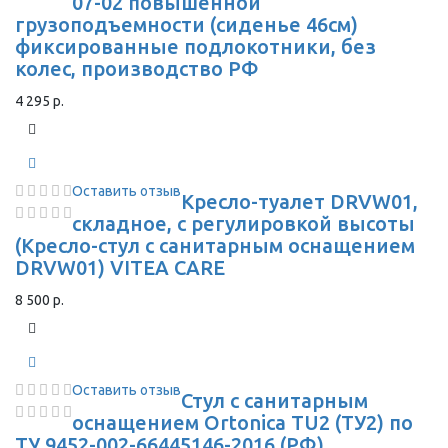
07-02 повышенной
грузоподъемности (сиденье 46см)
фиксированные подлокотники, без
колес, производство РФ
4 295 р.
Оставить отзыв
Кресло-туалет DRVW01,
складное, с регулировкой высоты
(Кресло-стул с санитарным оснащением
DRVW01) VITEA CARE
8 500 р.
Оставить отзыв
Стул с санитарным
оснащением Ortonica TU2 (ТУ2) по
ТУ 9452-002-66445146-2016 (РФ)