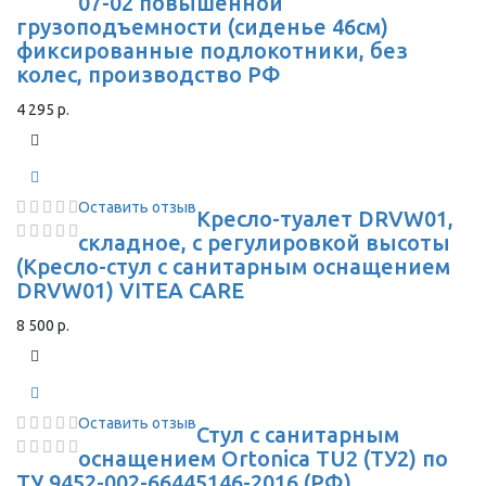
07-02 повышенной
грузоподъемности (сиденье 46см)
фиксированные подлокотники, без
колес, производство РФ
4 295 р.
Оставить отзыв
Кресло-туалет DRVW01,
складное, с регулировкой высоты
(Кресло-стул с санитарным оснащением
DRVW01) VITEA CARE
8 500 р.
Оставить отзыв
Стул с санитарным
оснащением Ortonica TU2 (ТУ2) по
ТУ 9452-002-66445146-2016 (РФ)