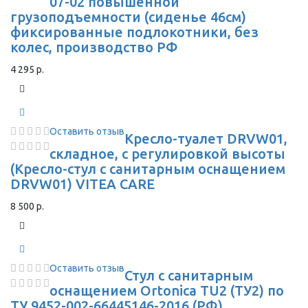
07-02 повышенной
грузоподъемности (сиденье 46см)
фиксированные подлокотники, без
колес, производство РФ
4 295 р.
Оставить отзыв
Кресло-туалет DRVW01,
складное, с регулировкой высоты
(Кресло-стул с санитарным оснащением
DRVW01) VITEA CARE
8 500 р.
Оставить отзыв
Стул с санитарным
оснащением Ortonica TU2 (ТУ2) по
ТУ 9452-002-66445146-2016 (РФ)