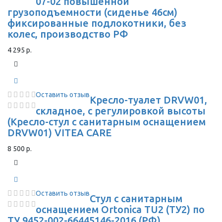
07-02 повышенной
грузоподъемности (сиденье 46см)
фиксированные подлокотники, без
колес, производство РФ
4 295 р.
Оставить отзыв
Кресло-туалет DRVW01,
складное, с регулировкой высоты
(Кресло-стул с санитарным оснащением
DRVW01) VITEA CARE
8 500 р.
Оставить отзыв
Стул с санитарным
оснащением Ortonica TU2 (ТУ2) по
ТУ 9452-002-66445146-2016 (РФ)