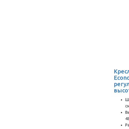
Крес
Econ
регу
высо
Ш
с
В
4
Р