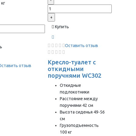
-
 кг
+
Купить
Оставить отзыв
ь
Кресло-туалет с
Оставить отзыв
откидными
поручнями WC302
Откидные
подлокотники
Расстояние между
поручнями 42 см
Высота сиденья 49-56
см
Грузоподъемность
100 кг