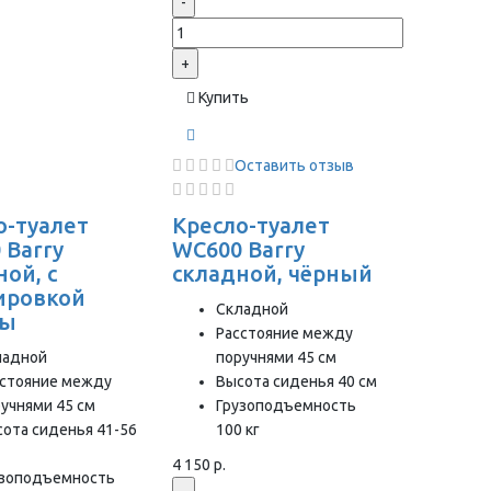
-
+
Купить
Оставить отзыв
о-туалет
Кресло-туалет
 Barry
WC600 Barry
ой, с
складной, чёрный
ировкой
Складной
ты
Расстояние между
ладной
поручнями 45 см
сстояние между
Высота сиденья 40 см
учнями 45 см
Грузоподъемность
ота сиденья 41-56
100 кг
4 150 р.
узоподъемность