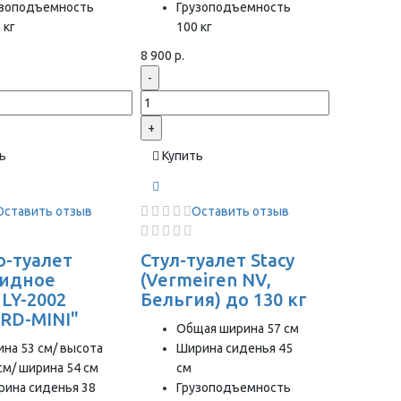
узоподъемность
Грузоподъемность
 кг
100 кг
8 900 р.
-
+
ь
Купить
Оставить отзыв
Оставить отзыв
о-туалет
Стул-туалет Stacy
идное
(Vermeiren NV,
 LY-2002
Бельгия) до 130 кг
RD-MINI"
Общая ширина 57 см
на 53 см/ высота
Ширина сиденья 45
см/ ширина 54 см
см
рина сиденья 38
Грузоподъемность