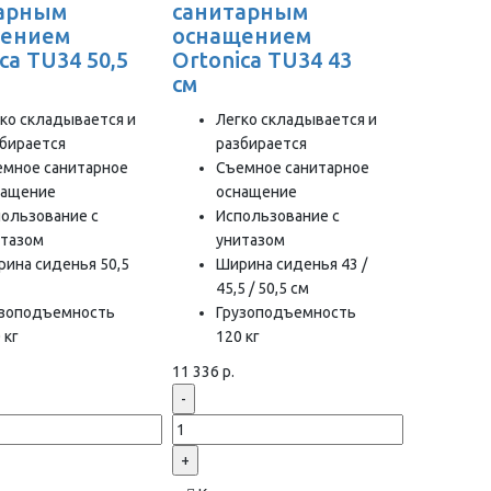
арным
санитарным
щением
оснащением
ca TU34 50,5
Ortonica TU34 43
см
ко складывается и
Легко складывается и
бирается
разбирается
емное санитарное
Съемное санитарное
нащение
оснащение
ользование с
Использование с
итазом
унитазом
ина сиденья 50,5
Ширина сиденья 43 /
45,5 / 50,5 см
узоподъемность
Грузоподъемность
 кг
120 кг
11 336 р.
-
+