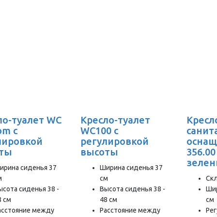
ло-туалет WC
Кресло-туалет
Кресло
om с
WC100 с
санит
лировкой
регулировкой
оснащ
ты
высоты
356.00
зеле
ирина сиденья 37
Ширина сиденья 37
м
см
Ск
ысота сиденья 38 -
Высота сиденья 38 -
Ши
8 см
48 см
см
асстояние между
Расстояние между
Ре