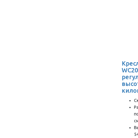
Крес
WC200
регу
высо
кило
С
Р
п
с
В
5