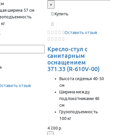
см
+
щая ширина 57 см
Купить
узоподъемность
 кг
Оставить отзыв
.
Кресло-стул с
санитарным
оснащением
ь
371.33 (R-610V-00)
Высота сиденья 40-50
см
Оставить отзыв
Ширина между
подлокотниками 46
см
Грузоподъемность
100 кг
4 200 р.