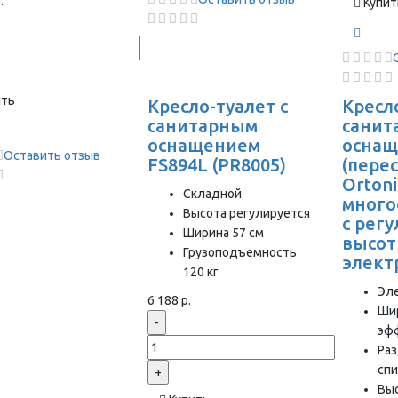
.
Купит
ить
Кресло-туалет с
Кресло
санитарным
санит
оснащением
осна
Оставить отзыв
FS894L (PR8005)
(пере
Ortoni
Складной
много
Высота регулируется
с рег
Ширина 57 см
высот
Грузоподъемность
элект
120 кг
Эл
6 188 р.
Ши
-
эфф
Раз
спи
+
Выс