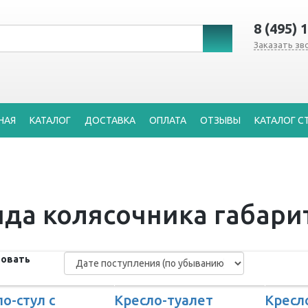
8 (495) 
Заказать зв
НАЯ
КАТАЛОГ
ДОСТАВКА
ОПЛАТА
ОТЗЫВЫ
КАТАЛОГ С
ида колясочника габари
овать
о-стул с
Кресло-туалет
Кресл