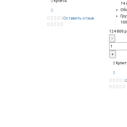
Купить
74 
Об
Гр
Оставить отзыв
100
124 800 р
-
+
Купит