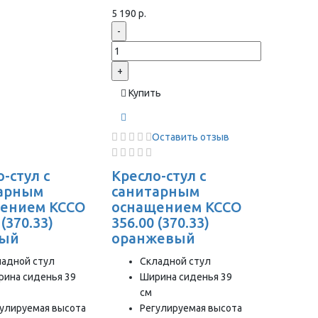
5 190 р.
-
+
Купить
Оставить отзыв
-стул с
Кресло-стул с
арным
санитарным
ением КССО
оснащением КССО
 (370.33)
356.00 (370.33)
ный
оранжевый
ладной стул
Складной стул
рина сиденья 39
Ширина сиденья 39
см
гулируемая высота
Регулируемая высота