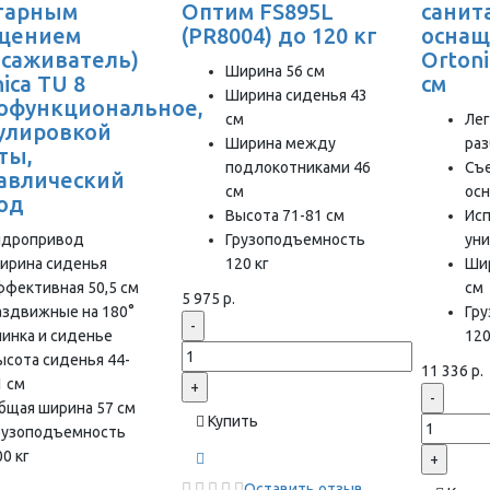
тарным
Оптим FS895L
санит
щением
(PR8004) до 120 кг
осна
есаживатель)
Ortoni
Ширина 56 см
ica TU 8
см
Ширина сиденья 43
офункциональное,
см
Лег
гулировкой
Ширина между
раз
ты,
подлокотниками 46
Съ
авлический
см
ос
од
Высота 71-81 см
Исп
идропривод
Грузоподъемность
ун
ирина сиденья
120 кг
Шир
ффективная 50,5 см
см
5 975 р.
аздвижные на 180°
Гр
-
пинка и сиденье
120
ысота сиденья 44-
11 336 р.
1 см
+
-
бщая ширина 57 см
Купить
рузоподъемность
0 кг
+
Оставить отзыв