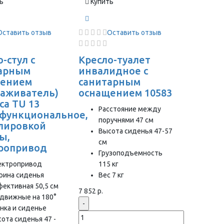
ь
Купить
Оставить отзыв
Оставить отзыв
-стул с
Кресло-туалет
арным
инвалидное с
щением
санитарным
саживатель)
оснащением 10583
ca TU 13
Расстояние между
функциональное,
поручнями 47 см
улировкой
Высота сиденья 47-57
ы,
см
ропривод
Грузоподъемность
ектропривод
115 кг
рина сиденья
Вес 7 кг
ективная 50,5 см
7 852 р.
движные на 180°
-
нка и сиденье
ота сиденья 47 -