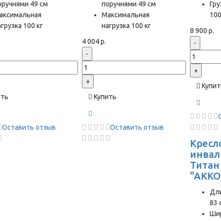
оручнями 49 см
поручнями 49 см
Гр
аксимальная
Максимальная
100
грузка 100 кг
нагрузка 100 кг
8 900 р.
4 004 р.
-
-
+
+
Купит
ить
Купить
Оставить отзыв
Оставить отзыв
Кресл
инвал
Титан
"AKKO
Дли
83 
Ши