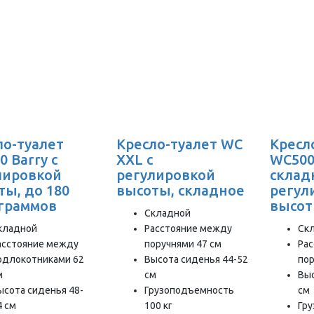
ло-туалет
Кресло-туалет WC
Кресл
 Barry с
XXL с
WC500
лировкой
регулировкой
складн
ты, до 180
высоты, складное
регул
граммов
высо
Складной
кладной
Расстояние между
Ск
асстояние между
поручнями 47 см
Ра
одлокотниками 62
Высота сиденья 44-52
пор
м
см
Выс
ысота сиденья 48-
Грузоподъемность
см
4 см
100 кг
Гр