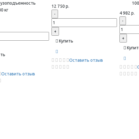
рузоподъемность
100
12 750 р.
0 кг
4 982 р.
-
-
+
+
Купить
Купит
ить
Оставить отзыв
Оставить отзыв