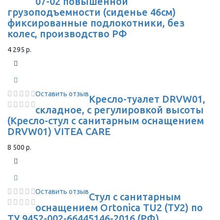
07-02 повышенной
грузоподъемности (сиденье 46см)
фиксированные подлокотники, без
колес, производство РФ
4 295 р.
Оставить отзыв
Кресло-туалет DRVW01,
складное, с регулировкой высоты
(Кресло-стул с санитарным оснащением
DRVW01) VITEA CARE
8 500 р.
Оставить отзыв
Стул с санитарным
оснащением Ortonica TU2 (ТУ2) по
ТУ 9452-002-66445146-2016 (РФ)