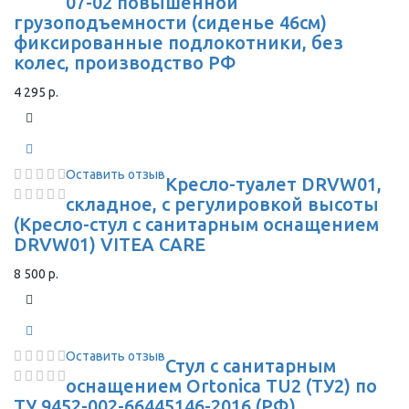
07-02 повышенной
грузоподъемности (сиденье 46см)
фиксированные подлокотники, без
колес, производство РФ
4 295 р.
Оставить отзыв
Кресло-туалет DRVW01,
складное, с регулировкой высоты
(Кресло-стул с санитарным оснащением
DRVW01) VITEA CARE
8 500 р.
Оставить отзыв
Стул с санитарным
оснащением Ortonica TU2 (ТУ2) по
ТУ 9452-002-66445146-2016 (РФ)