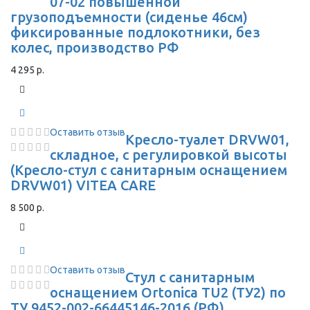
07-02 повышенной
грузоподъемности (сиденье 46см)
фиксированные подлокотники, без
колес, производство РФ
4 295 р.
Оставить отзыв
Кресло-туалет DRVW01,
складное, с регулировкой высоты
(Кресло-стул с санитарным оснащением
DRVW01) VITEA CARE
8 500 р.
Оставить отзыв
Стул с санитарным
оснащением Ortonica TU2 (ТУ2) по
ТУ 9452-002-66445146-2016 (РФ)