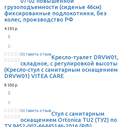
07-02 повышенной
грузоподъемности (сиденье 46см)
фиксированные подлокотники, без
колес, производство РФ
4 295 р.
Оставить отзыв
Кресло-туалет DRVW01,
складное, с регулировкой высоты
(Кресло-стул с санитарным оснащением
DRVW01) VITEA CARE
8 500 р.
Оставить отзыв
Стул с санитарным
оснащением Ortonica TU2 (ТУ2) по
ТУ 9452-002-66445146-2016 (РФ)