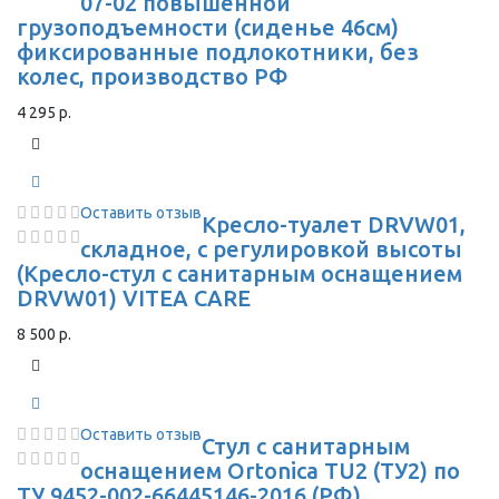
07-02 повышенной
грузоподъемности (сиденье 46см)
фиксированные подлокотники, без
колес, производство РФ
4 295 р.
Оставить отзыв
Кресло-туалет DRVW01,
складное, с регулировкой высоты
(Кресло-стул с санитарным оснащением
DRVW01) VITEA CARE
8 500 р.
Оставить отзыв
Стул с санитарным
оснащением Ortonica TU2 (ТУ2) по
ТУ 9452-002-66445146-2016 (РФ)