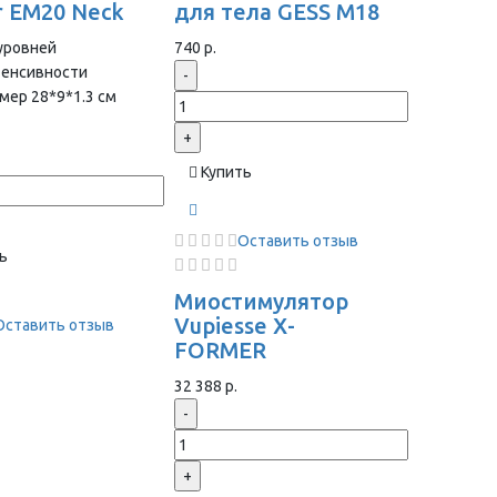
r EM20 Neck
для тела GESS M18
уровней
740 р.
тенсивности
-
мер 28*9*1.3 cм
+
Купить
Оставить отзыв
ь
Миостимулятор
Vupiesse X-
Оставить отзыв
FORMER
32 388 р.
-
+