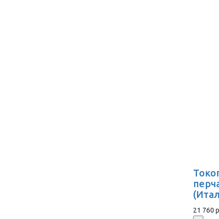
Токо
перч
(Ита
21 760 р