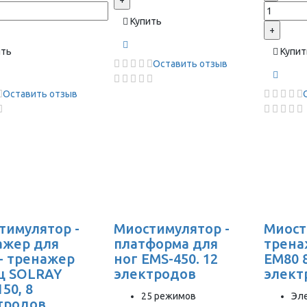
+
Купить
+
ить
Купит
Оставить отзыв
Оставить отзыв
тимулятор -
Миостимулятор -
Миост
ажер для
платформа для
трена
 - тренажер
ног EMS-450. 12
EM80 
 SOLRAY
электродов
элект
50, 8
25 режимов
Эл
тродов