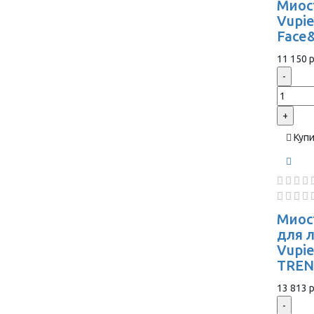
Миос
Vupie
Face
11 150 р
-
+
Куп
Миос
для 
Vupi
TREN
13 813 р
-