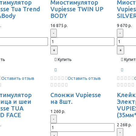
тимулятор
Миостимулятор
Миост
sse Tua Trend
Vupiesse TWIN UP
Vupie
&Body
BODY
SILVE
.
16 875 р.
9 670 р.
-
-
+
+
ить
Купить
Купит
Оставить отзыв
Оставить отзыв
тимулятор
Спонжи Vupiesse
Клейк
лица и шеи
на 8шт.
Элек
esse TUA
VUPIE
1 260 р.
D FACE
(35мм
-
.
2 268 р.
-