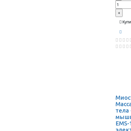
+
Куп
Миос
Масс
тела
мышц
EMS-1
элек