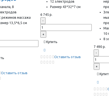
12 электродов
нер
канала, 8
Размер 43*32*7 см
пр
лектродов
Эл
6 745 р.
2 режимов массажа
мы
-
азмер 13,5*6,5 см
пр
Ма
10
+
8 
Купить
7 490 р.
-
Оставить отзыв
ить
+
Оставить отзыв
Купит