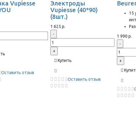
ка Vupiesse
Электроды
Beure
YOU
Vupiesse (40*90)
15 
(8шт.)
ин
1 625 р.
Раз
-
1 990 р.
-
+
ить
Купить
+
Купит
Оставить отзыв
Оставить отзыв