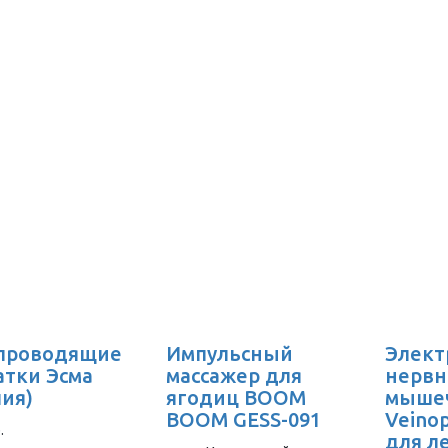
проводящие
Импульсный
Элект
атки Эсма
массажер для
нервн
лия)
ягодиц BOOM
мыше
BOOM GESS-091
Veino
.
для л