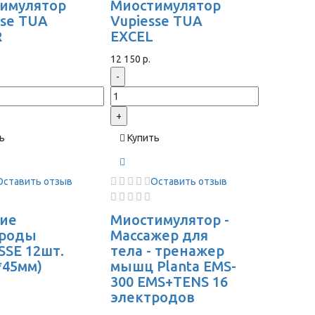
имулятор
Миостимулятор
sse TUA
Vupiesse TUA
R
EXCEL
12 150 р.
-
+
ь
Купить
Оставить отзыв
Оставить отзыв
ие
Миостимулятор -
троды
Массажер для
SSE 12шт.
тела - тренажер
*45мм)
мышц Planta EMS-
300 EMS+TENS 16
электродов