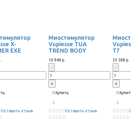
тимулятор
Миостимулятор
Миост
sse X-
Vupiesse TUA
Vupie
ER EXE
TREND BODY
T7
.
10 940 р.
33 588 р.
-
-
+
+
ить
Купить
Купит
Оставить отзыв
Оставить отзыв