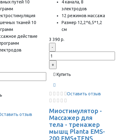
вных путей 10
4 канала, 8
ограмм
электродов
ектростимуляция
12 режимов массажа
шечных тканей 10
Размер 12,2*6,5*1,2
ограмм
см
ссажное действие
3 390 р.
 программ
-
электродов
+
Купить
Оставить отзыв
ь
Миостимулятор -
Оставить отзыв
Массажер для
тела - тренажер
мышц Planta EMS-
200 EMS+TENS