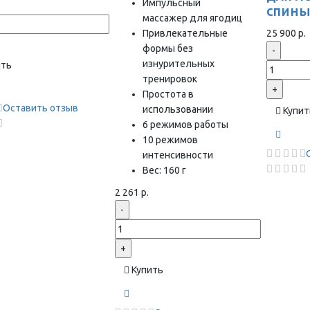
Импульсный
спин
массажер для ягодиц
Привлекательные
25 900 р.
формы без
-
изнурительных
ить
тренировок
+
Простота в
Оставить отзыв
использовании
Купит
6 режимов работы
10 режимов
интенсивности
Вес: 160 г
2 261 р.
-
+
Купить