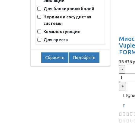
эпиляции
Для блокировки болей
Нервная и сосудистая
системы
Комплектующие
Миос
Для пресса
Vupie
FORM
Сбросить
Подобрать
36 636 р
-
+
Куп