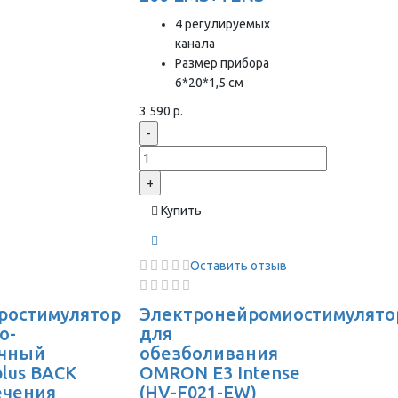
4 регулируемых
канала
Размер прибора
6*20*1,5 см
3 590 р.
-
+
Купить
Оставить отзыв
ростимулятор
Электронейромиостимулято
о-
для
чный
обезболивания
plus BACK
OMRON Е3 Intense
ечения
(HV-F021-EW)