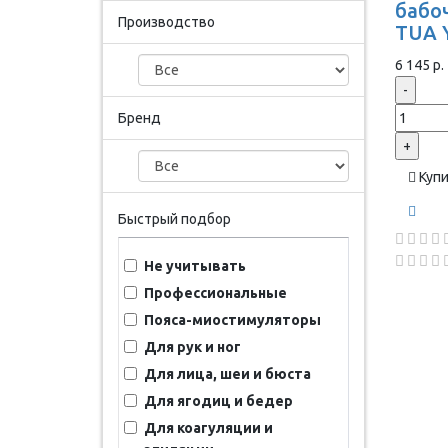
бабоч
Производство
TUA 
6 145 р.
-
Бренд
+
Куп
Быстрый подбор
Не учитывать
Профессиональные
Пояса-миостимуляторы
Для рук и ног
Для лица, шеи и бюста
Для ягодиц и бедер
Для коагуляции и