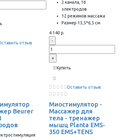
2 канала, 16
электродов
12 режимов массажа
Размер 13,5*6,5 см
ь
4 140 р.
-
Оставить отзыв
+
Купить
Оставить отзыв
имулятор
Миостимулятор -
жер Beurer
Массажер для
8
тела - тренажер
родов
мышц Planta EMS-
350 EMS+TENS
ектростимуляция