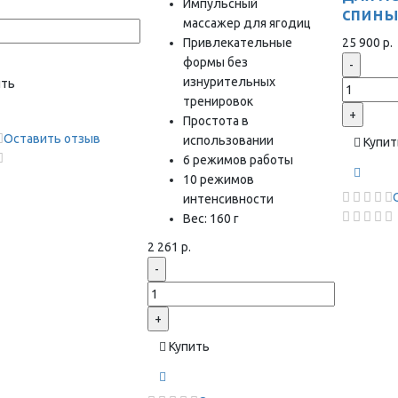
Импульсный
спин
массажер для ягодиц
Привлекательные
25 900 р.
формы без
-
изнурительных
ить
тренировок
+
Простота в
Оставить отзыв
использовании
Купит
6 режимов работы
10 режимов
интенсивности
Вес: 160 г
2 261 р.
-
+
Купить