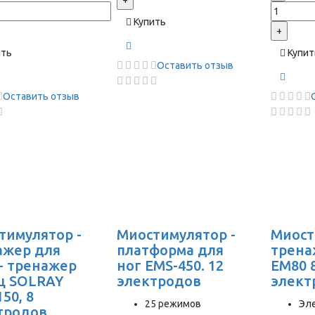
+
Купить
+
ить
Купит
Оставить отзыв
Оставить отзыв
тимулятор -
Миостимулятор -
Миост
ажер для
платформа для
трена
 - тренажер
ног EMS-450. 12
EM80 
 SOLRAY
электродов
элект
50, 8
25 режимов
Эл
тродов