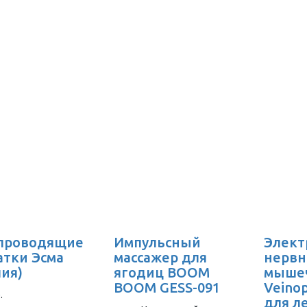
проводящие
Импульсный
Элект
атки Эсма
массажер для
нервн
лия)
ягодиц BOOM
мыше
BOOM GESS-091
Veino
.
для л