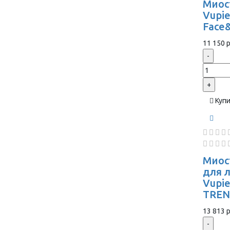
Миос
Vupie
Face
11 150 р
-
+
Куп
Миос
для 
Vupi
TREN
13 813 р
-