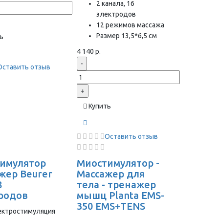
2 канала, 16
электродов
12 режимов массажа
Размер 13,5*6,5 см
ь
4 140 р.
-
Оставить отзыв
+
Купить
Оставить отзыв
имулятор
Миостимулятор -
жер Beurer
Массажер для
8
тела - тренажер
родов
мышц Planta EMS-
350 EMS+TENS
ектростимуляция