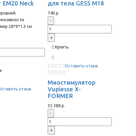
r EM20 Neck
для тела GESS M18
уровней
740 р.
тенсивности
-
мер 28*9*1.3 cм
+
Купить
Оставить отзыв
ь
Миостимулятор
Vupiesse X-
Оставить отзыв
FORMER
32 388 р.
-
+