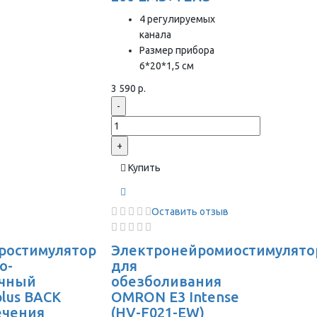
4 регулируемых
канала
Размер прибора
6*20*1,5 см
3 590 р.
-
+
Купить
Оставить отзыв
ростимулятор
Электронейромиостимулято
о-
для
чный
обезболивания
plus BACK
OMRON Е3 Intense
ечения
(HV-F021-EW)