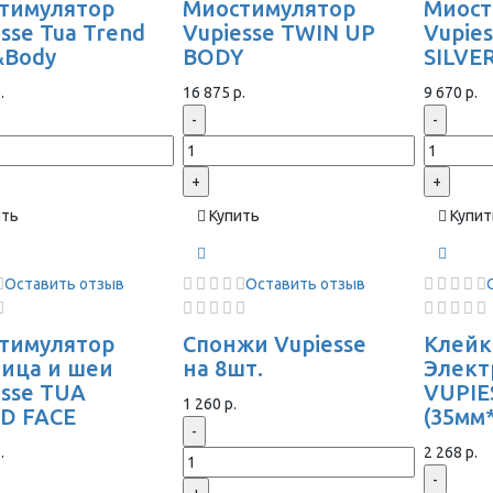
тимулятор
Миостимулятор
Миост
sse Tua Trend
Vupiesse TWIN UP
Vupie
&Body
BODY
SILVE
.
16 875 р.
9 670 р.
-
-
+
+
ить
Купить
Купит
Оставить отзыв
Оставить отзыв
тимулятор
Спонжи Vupiesse
Клейк
лица и шеи
на 8шт.
Элек
esse TUA
VUPIE
1 260 р.
D FACE
(35мм
-
.
2 268 р.
-