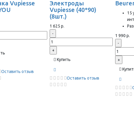
ка Vupiesse
Электроды
Beure
YOU
Vupiesse (40*90)
15 
(8шт.)
ин
1 625 р.
Раз
-
1 990 р.
-
+
ить
Купить
+
Купит
Оставить отзыв
Оставить отзыв