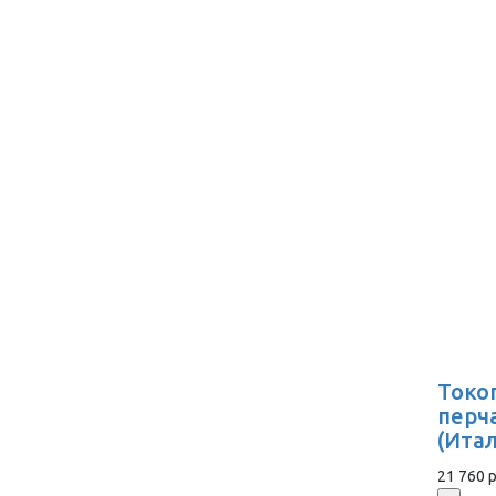
Токо
перч
(Ита
21 760 р