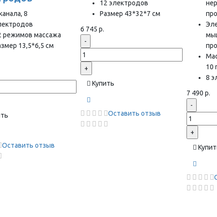
12 электродов
нер
канала, 8
Размер 43*32*7 см
пр
лектродов
Эл
6 745 р.
2 режимов массажа
мы
-
азмер 13,5*6,5 см
пр
Ма
10
+
8 
Купить
7 490 р.
-
Оставить отзыв
ить
+
Оставить отзыв
Купит