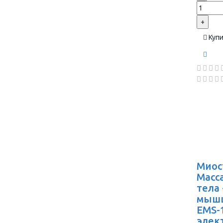
+
Куп
Миос
Масс
тела
мышц
EMS-1
элек