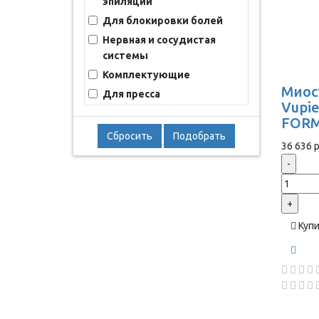
эпиляции
Для блокировки болей
Нервная и сосудистая
системы
Комплектующие
Миос
Для пресса
Vupie
FORM
Сбросить
Подобрать
36 636 р
-
+
Куп