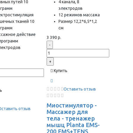
вных путей 10
4 канала, 8
ограмм
электродов
ектростимуляция
12 режимов массажа
шечных тканей 10
Размер 12,2*6,5*1,2
ограмм
см
ссажное действие
3 390 р.
 программ
-
электродов
+
Купить
Оставить отзыв
ь
Миостимулятор -
Оставить отзыв
Массажер для
тела - тренажер
мышц Planta EMS-
200 EMS+TENS