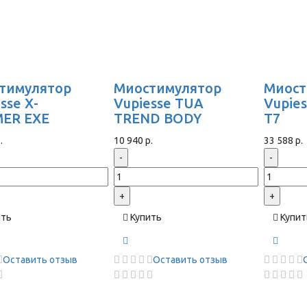
тимулятор
Миостимулятор
Миост
sse X-
Vupiesse TUA
Vupie
ER EXE
TREND BODY
T7
.
10 940 р.
33 588 р.
-
-
+
+
ить
Купить
Купит
Оставить отзыв
Оставить отзыв