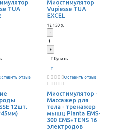
имулятор
Миостимулятор
sse TUA
Vupiesse TUA
R
EXCEL
12 150 р.
-
+
ь
Купить
Оставить отзыв
Оставить отзыв
ие
Миостимулятор -
троды
Массажер для
SSE 12шт.
тела - тренажер
*45мм)
мышц Planta EMS-
300 EMS+TENS 16
электродов