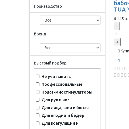
бабоч
Производство
TUA 
6 145 р.
-
Бренд
+
Куп
Быстрый подбор
Не учитывать
Профессиональные
Пояса-миостимуляторы
Для рук и ног
Для лица, шеи и бюста
Для ягодиц и бедер
Для коагуляции и