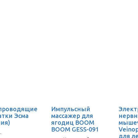
проводящие
Импульсный
Элект
атки Эсма
массажер для
нервн
лия)
ягодиц BOOM
мыше
BOOM GESS-091
Veino
.
для л