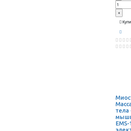
+
Куп
Миос
Масс
тела
мышц
EMS-1
элек