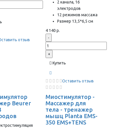
2 канала, 16
электродов
12 режимов массажа
Размер 13,5*6,5 см
ь
4 140 р.
-
Оставить отзыв
+
Купить
Оставить отзыв
имулятор
Миостимулятор -
жер Beurer
Массажер для
8
тела - тренажер
родов
мышц Planta EMS-
350 EMS+TENS
ектростимуляция