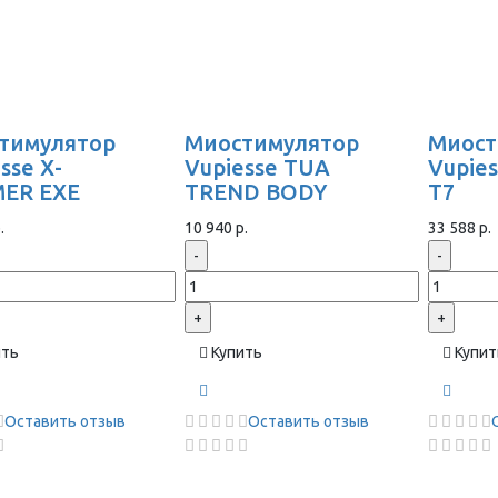
тимулятор
Миостимулятор
Миост
sse X-
Vupiesse TUA
Vupie
ER EXE
TREND BODY
T7
.
10 940 р.
33 588 р.
-
-
+
+
ить
Купить
Купит
Оставить отзыв
Оставить отзыв