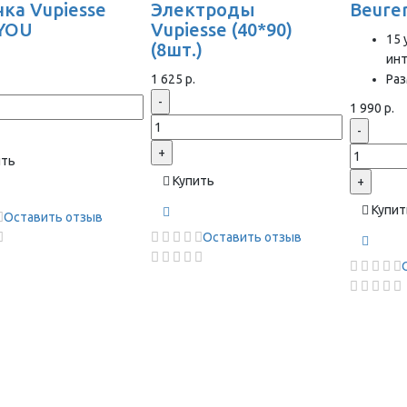
ка Vupiesse
Электроды
Beure
YOU
Vupiesse (40*90)
15 
(8шт.)
ин
1 625 р.
Раз
-
1 990 р.
-
+
ить
Купить
+
Купит
Оставить отзыв
Оставить отзыв