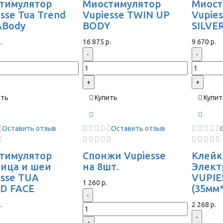
тимулятор
Миостимулятор
Миост
sse Tua Trend
Vupiesse TWIN UP
Vupie
&Body
BODY
SILVE
.
16 875 р.
9 670 р.
-
-
+
+
ить
Купить
Купит
Оставить отзыв
Оставить отзыв
тимулятор
Спонжи Vupiesse
Клейк
лица и шеи
на 8шт.
Элек
esse TUA
VUPIE
1 260 р.
D FACE
(35мм
-
.
2 268 р.
-