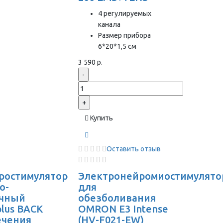
4 регулируемых
канала
Размер прибора
6*20*1,5 см
3 590 р.
-
+
Купить
Оставить отзыв
ростимулятор
Электронейромиостимулято
о-
для
чный
обезболивания
plus BACK
OMRON Е3 Intense
ечения
(HV-F021-EW)