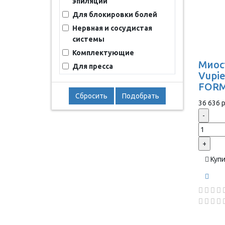
эпиляции
Для блокировки болей
Нервная и сосудистая
системы
Комплектующие
Миос
Для пресса
Vupie
FORM
Сбросить
Подобрать
36 636 р
-
+
Куп