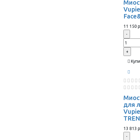
Миос
Vupie
Face
11 150 р
-
+
Куп
Миос
для 
Vupi
TREN
13 813 р
-