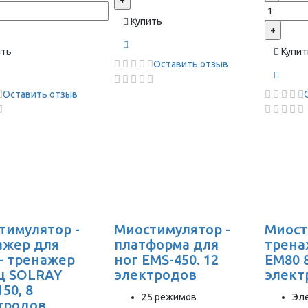
+
Купить
+
ить
Купит
Оставить отзыв
Оставить отзыв
тимулятор -
Миостимулятор -
Миост
ажер для
платформа для
трена
 - тренажер
ног EMS-450. 12
EM80 
 SOLRAY
электродов
элект
50, 8
25 режимов
Эл
тродов