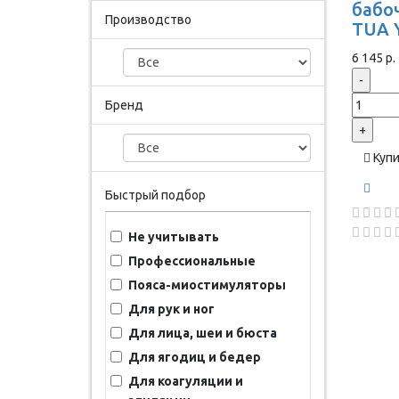
бабоч
Производство
TUA 
6 145 р.
-
Бренд
+
Куп
Быстрый подбор
Не учитывать
Профессиональные
Пояса-миостимуляторы
Для рук и ног
Для лица, шеи и бюста
Для ягодиц и бедер
Для коагуляции и