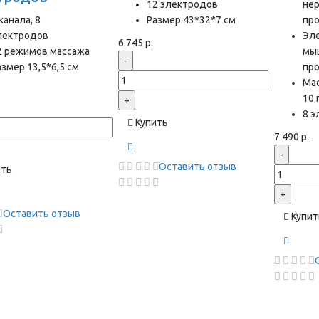
12 электродов
нер
канала, 8
Размер 43*32*7 см
пр
лектродов
Эл
6 745 р.
2 режимов массажа
мы
-
азмер 13,5*6,5 см
пр
Ма
10
+
8 
Купить
7 490 р.
-
Оставить отзыв
ить
+
Оставить отзыв
Купит