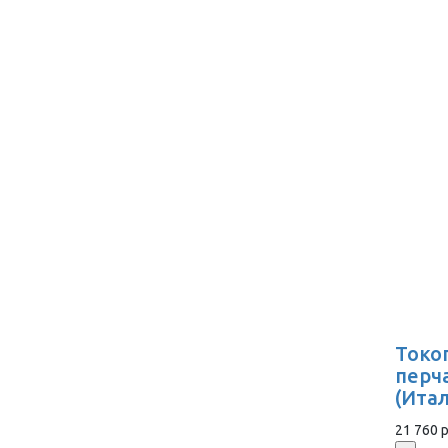
Токо
перч
(Ита
21 760 р