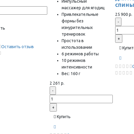
Импульсный
спин
массажер для ягодиц
Привлекательные
25 900 р.
формы без
-
изнурительных
ить
тренировок
+
Простота в
Оставить отзыв
использовании
Купит
6 режимов работы
10 режимов
интенсивности
Вес: 160 г
2 261 р.
-
+
Купить