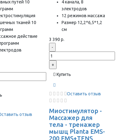
вных путей 10
4 канала, 8
ограмм
электродов
ектростимуляция
12 режимов массажа
шечных тканей 10
Размер 12,2*6,5*1,2
ограмм
см
ссажное действие
3 390 р.
 программ
-
электродов
+
Купить
Оставить отзыв
ь
Миостимулятор -
Оставить отзыв
Массажер для
тела - тренажер
мышц Planta EMS-
200 EMS+TENS