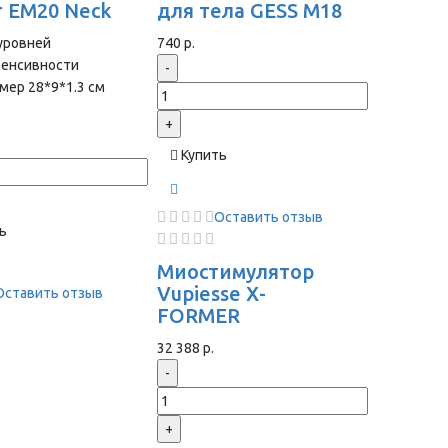
r EM20 Neck
для тела GESS M18
уровней
740 р.
тенсивности
-
мер 28*9*1.3 cм
+
Купить
Оставить отзыв
ь
Миостимулятор
Vupiesse X-
Оставить отзыв
FORMER
32 388 р.
-
+