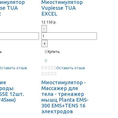
имулятор
Миостимулятор
sse TUA
Vupiesse TUA
R
EXCEL
12 150 р.
-
+
ь
Купить
Оставить отзыв
Оставить отзыв
ие
Миостимулятор -
троды
Массажер для
SSE 12шт.
тела - тренажер
*45мм)
мышц Planta EMS-
300 EMS+TENS 16
электродов