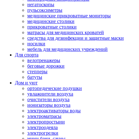
негатоскопы
пульсоксиметры
медицинские прикроватные мониторы
медицинские столики
прикроватные столики
матрасы для медицинских кроватей
средства для дезинфекции и защитные маски
носилки
мебель для медицинских учреждений
Для спорта
велотренажеры
беговые дорожки
степперы
батуты
Дом и уют
ортопедические подушки
увлажнители воздуха
очистители воздуха
ионизаторы воздуха
электроактиваторы воды
электроматрасы
электропростыни
электроодеяла
электрогрелки
мини бани, сауны