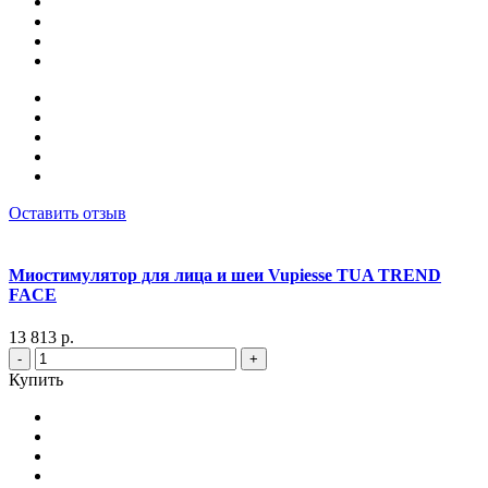
Оставить отзыв
Миостимулятор для лица и шеи Vupiesse TUA TREND
FACE
13 813 р.
-
+
Купить