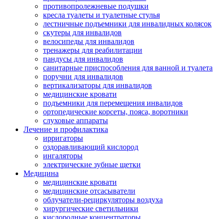
противопролежневые подушки
кресла туалеты и туалетные стулья
лестничные подъемники для инвалидных колясок
скутеры для инвалидов
велосипеды для инвалидов
тренажеры для реабилитации
пандусы для инвалидов
санитарные приспособления для ванной и туалета
поручни для инвалидов
вертикализаторы для инвалидов
медицинские кровати
подъемники для перемещения инвалидов
ортопедические корсеты, пояса, воротники
слуховые аппараты
Лечение и профилактика
ирригаторы
оздоравливающий кислород
ингаляторы
электрические зубные щетки
Медицина
медицинские кровати
медицинские отсасыватели
облучатели-рециркуляторы воздуха
хирургические светильники
кислородные концентраторы