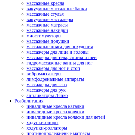
массажные кресла
вакуумные массажные банки
массажные стулья
вакуумные массажеры
массажные матрасы
массажные накидки
миостимуляторы
массажные подушки
массажные пояса для похудения
массажеры для лица и головы
массажеры для тела, спины и шеи
гидромассажные ванны для ног
массажеры для ног и стоп
вибромассажеры
лимфодренажные аппараты
массажеры для глаз
массажеры для рук
аппликаторы Ляпко
Реабилитация
инвалидные кресла каталки
инвалидные кресла коляски
инвалидные кресла коляски для детей
ходунки-опоры
ходунки-роллаторы
противопролежневые матрасы