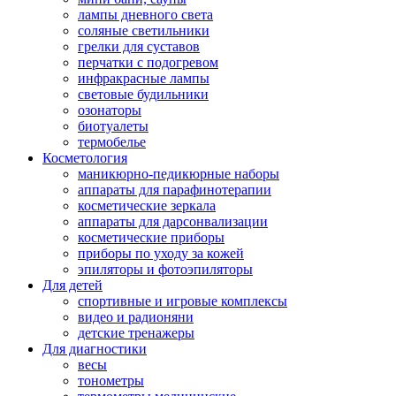
лампы дневного света
соляные светильники
грелки для суставов
перчатки с подогревом
инфракрасные лампы
световые будильники
озонаторы
биотуалеты
термобелье
Косметология
маникюрно-педикюрные наборы
аппараты для парафинотерапии
косметические зеркала
аппараты для дарсонвализации
косметические приборы
приборы по уходу за кожей
эпиляторы и фотоэпиляторы
Для детей
спортивные и игровые комплексы
видео и радионяни
детские тренажеры
Для диагностики
весы
тонометры