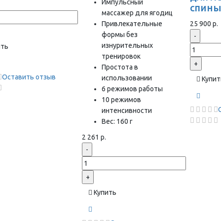
Импульсный
спин
массажер для ягодиц
Привлекательные
25 900 р.
формы без
-
изнурительных
ить
тренировок
+
Простота в
Оставить отзыв
использовании
Купит
6 режимов работы
10 режимов
интенсивности
Вес: 160 г
2 261 р.
-
+
Купить