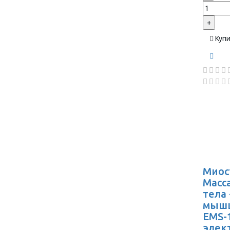
+
Куп
Миос
Масс
тела
мышц
EMS-1
элек