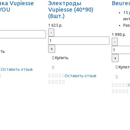
ка Vupiesse
Электроды
Beure
YOU
Vupiesse (40*90)
15 
(8шт.)
ин
1 625 р.
Раз
-
1 990 р.
-
+
ить
Купить
+
Купит
Оставить отзыв
Оставить отзыв