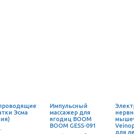
проводящие
Импульсный
Элект
атки Эсма
массажер для
нервн
лия)
ягодиц BOOM
мыше
BOOM GESS-091
Veino
.
для л