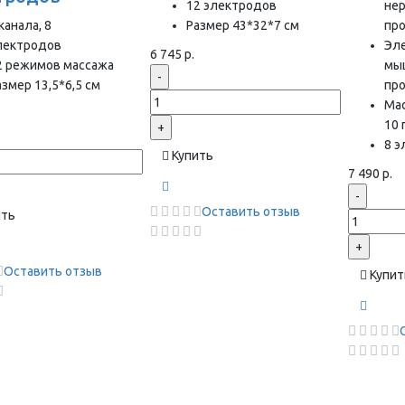
12 электродов
нер
канала, 8
Размер 43*32*7 см
пр
лектродов
Эл
6 745 р.
2 режимов массажа
мы
-
азмер 13,5*6,5 см
пр
Ма
10
+
8 
Купить
7 490 р.
-
Оставить отзыв
ить
+
Оставить отзыв
Купит