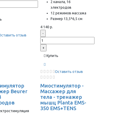
2 канала, 16
электродов
12 режимов массажа
Размер 13,5*6,5 см
ь
4 140 р.
-
Оставить отзыв
+
Купить
Оставить отзыв
имулятор
Миостимулятор -
жер Beurer
Массажер для
8
тела - тренажер
родов
мышц Planta EMS-
350 EMS+TENS
ектростимуляция