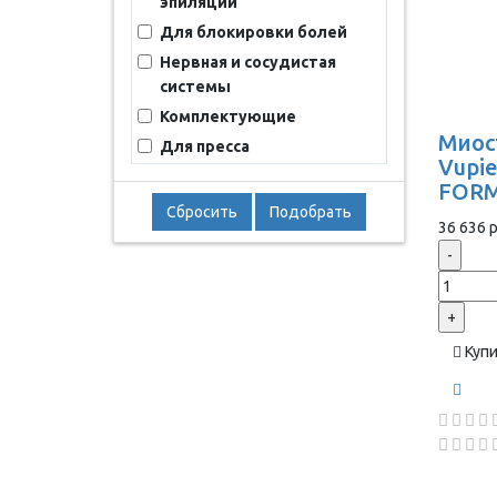
эпиляции
Для блокировки болей
Нервная и сосудистая
системы
Комплектующие
Миос
Для пресса
Vupie
FORM
Сбросить
Подобрать
36 636 р
-
+
Куп