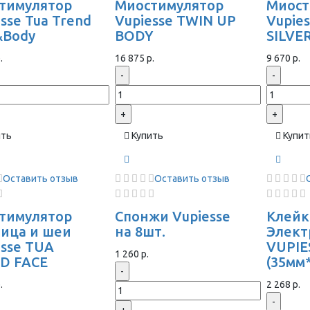
тимулятор
Миостимулятор
Миост
sse Tua Trend
Vupiesse TWIN UP
Vupie
&Body
BODY
SILVE
.
16 875 р.
9 670 р.
-
-
+
+
ить
Купить
Купит
Оставить отзыв
Оставить отзыв
тимулятор
Спонжи Vupiesse
Клейк
лица и шеи
на 8шт.
Элек
esse TUA
VUPIE
1 260 р.
D FACE
(35мм
-
.
2 268 р.
-