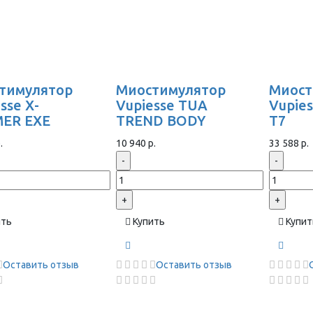
тимулятор
Миостимулятор
Миост
sse X-
Vupiesse TUA
Vupie
ER EXE
TREND BODY
T7
.
10 940 р.
33 588 р.
-
-
+
+
ить
Купить
Купит
Оставить отзыв
Оставить отзыв