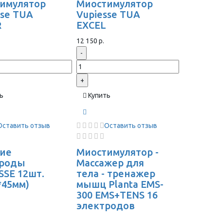
имулятор
Миостимулятор
sse TUA
Vupiesse TUA
R
EXCEL
12 150 р.
-
+
ь
Купить
Оставить отзыв
Оставить отзыв
ие
Миостимулятор -
троды
Массажер для
SSE 12шт.
тела - тренажер
*45мм)
мышц Planta EMS-
300 EMS+TENS 16
электродов