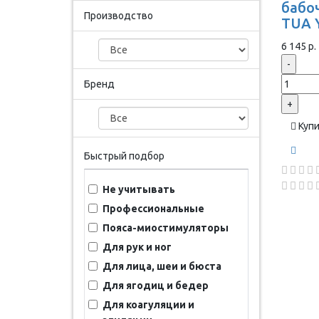
бабоч
Производство
TUA 
6 145 р.
-
Бренд
+
Куп
Быстрый подбор
Не учитывать
Профессиональные
Пояса-миостимуляторы
Для рук и ног
Для лица, шеи и бюста
Для ягодиц и бедер
Для коагуляции и