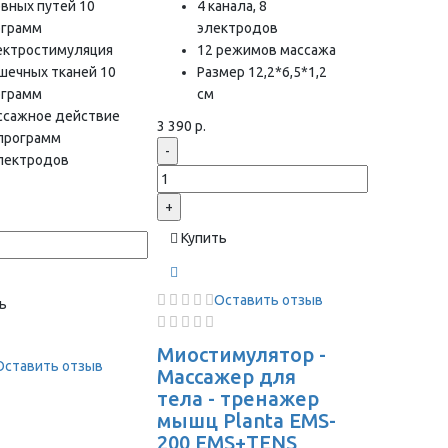
вных путей 10
4 канала, 8
ограмм
электродов
ектростимуляция
12 режимов массажа
шечных тканей 10
Размер 12,2*6,5*1,2
ограмм
см
ссажное действие
3 390 р.
 программ
-
электродов
+
Купить
Оставить отзыв
ь
Миостимулятор -
Оставить отзыв
Массажер для
тела - тренажер
мышц Planta EMS-
200 EMS+TENS