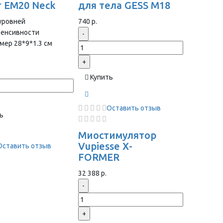
r EM20 Neck
для тела GESS M18
уровней
740 р.
тенсивности
-
мер 28*9*1.3 cм
+
Купить
Оставить отзыв
ь
Миостимулятор
Vupiesse X-
Оставить отзыв
FORMER
32 388 р.
-
+