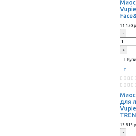
Миос
Vupie
Face
11 150 р
-
+
Куп
Миос
для 
Vupi
TREN
13 813 р
-