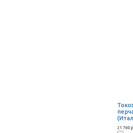
Токо
перч
(Ита
21 760 р