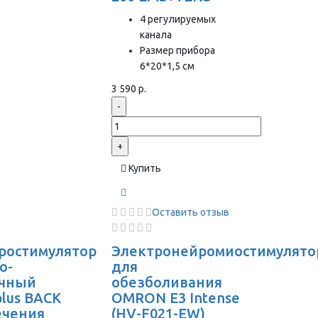
4 регулируемых
канала
Размер прибора
6*20*1,5 см
3 590 р.
-
+
Купить
Оставить отзыв
ростимулятор
Электронейромиостимулято
о-
для
чный
обезболивания
plus BACK
OMRON Е3 Intense
ечения
(HV-F021-EW)