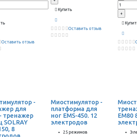
+
Купить
+
ить
Купит
Оставить отзыв
Оставить отзыв
тимулятор -
Миостимулятор -
Миост
ажер для
платформа для
трена
 - тренажер
ног EMS-450. 12
EM80 
 SOLRAY
электродов
элект
50, 8
25 режимов
Эл
тродов