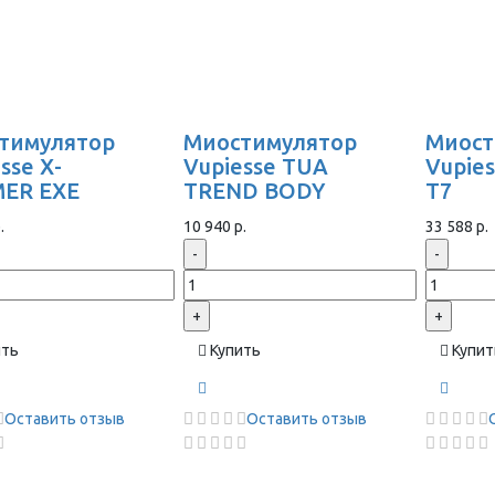
тимулятор
Миостимулятор
Миост
sse X-
Vupiesse TUA
Vupie
ER EXE
TREND BODY
T7
.
10 940 р.
33 588 р.
-
-
+
+
ить
Купить
Купит
Оставить отзыв
Оставить отзыв