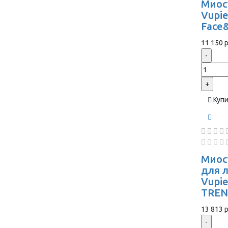
Миос
Vupie
Face
11 150 р
-
+
Куп
Миос
для 
Vupi
TREN
13 813 р
-