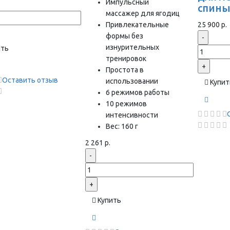
Импульсный
спин
массажер для ягодиц
Привлекательные
25 900 р.
формы без
-
изнурительных
ить
тренировок
+
Простота в
Оставить отзыв
использовании
Купит
6 режимов работы
10 режимов
интенсивности
Вес: 160 г
2 261 р.
-
+
Купить