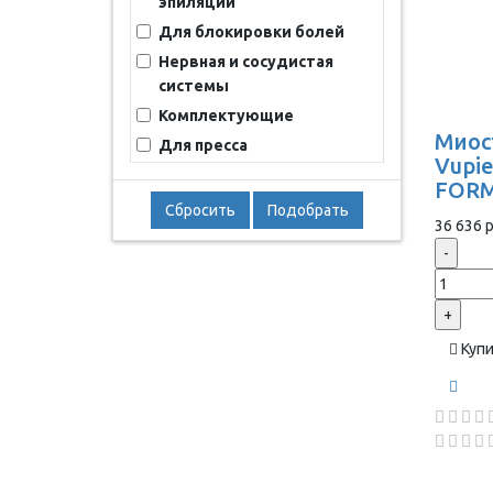
эпиляции
Для блокировки болей
Нервная и сосудистая
системы
Комплектующие
Миос
Для пресса
Vupie
FORM
Сбросить
Подобрать
36 636 р
-
+
Куп