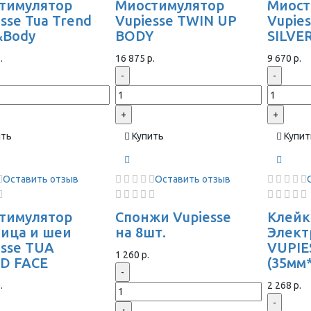
тимулятор
Миостимулятор
Миост
sse Tua Trend
Vupiesse TWIN UP
Vupie
&Body
BODY
SILVE
.
16 875 р.
9 670 р.
-
-
+
+
ить
Купить
Купит
Оставить отзыв
Оставить отзыв
тимулятор
Спонжи Vupiesse
Клейк
лица и шеи
на 8шт.
Элек
esse TUA
VUPIE
1 260 р.
D FACE
(35мм
-
.
2 268 р.
-