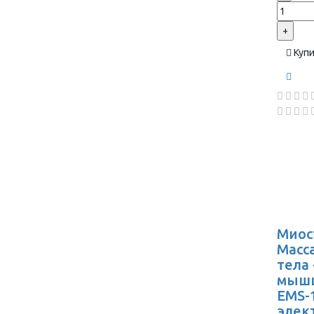
+
Куп
Миос
Масс
тела
мышц
EMS-1
элек