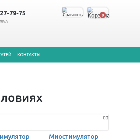
127-79-75
0
онок
ТАТЕЙ
КОНТАКТЫ
словиях
имулятор
Миостимулятор