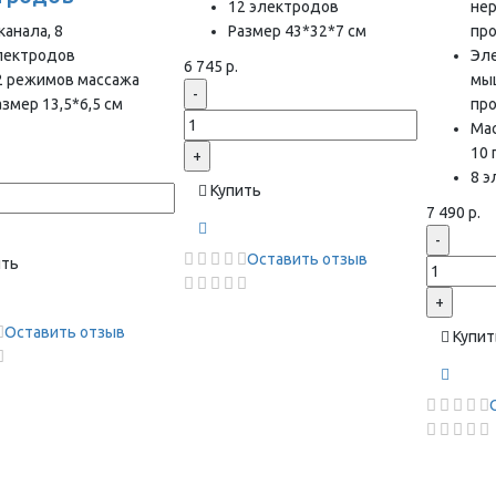
12 электродов
нер
канала, 8
Размер 43*32*7 см
пр
лектродов
Эл
6 745 р.
2 режимов массажа
мы
-
азмер 13,5*6,5 см
пр
Ма
10
+
8 
Купить
7 490 р.
-
Оставить отзыв
ить
+
Оставить отзыв
Купит