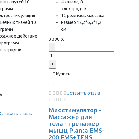
вных путей 10
4 канала, 8
ограмм
электродов
ектростимуляция
12 режимов массажа
шечных тканей 10
Размер 12,2*6,5*1,2
ограмм
см
ссажное действие
3 390 р.
 программ
-
электродов
+
Купить
Оставить отзыв
ь
Миостимулятор -
Оставить отзыв
Массажер для
тела - тренажер
мышц Planta EMS-
200 EMS+TENS