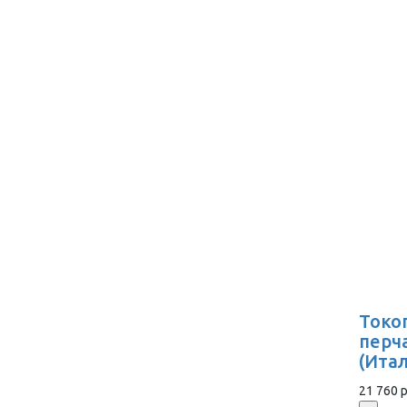
Токо
перч
(Ита
21 760 р