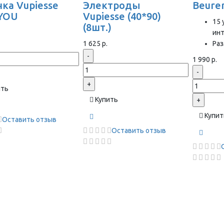
ка Vupiesse
Электроды
Beure
YOU
Vupiesse (40*90)
15 
(8шт.)
ин
1 625 р.
Раз
-
1 990 р.
-
+
ить
Купить
+
Купит
Оставить отзыв
Оставить отзыв