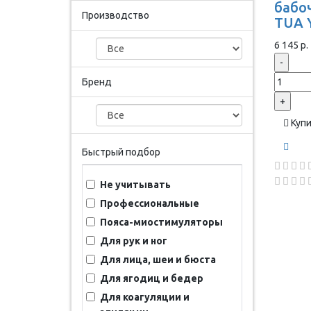
бабоч
Производство
TUA 
6 145 р.
-
Бренд
+
Куп
Быстрый подбор
Не учитывать
Профессиональные
Пояса-миостимуляторы
Для рук и ног
Для лица, шеи и бюста
Для ягодиц и бедер
Для коагуляции и