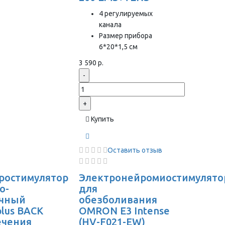
4 регулируемых
канала
Размер прибора
6*20*1,5 см
3 590 р.
-
+
Купить
Оставить отзыв
ростимулятор
Электронейромиостимулято
о-
для
чный
обезболивания
plus BACK
OMRON Е3 Intense
ечения
(HV-F021-EW)