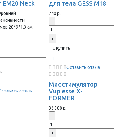
r EM20 Neck
для тела GESS M18
уровней
740 р.
тенсивности
-
мер 28*9*1.3 cм
+
Купить
Оставить отзыв
ь
Миостимулятор
Vupiesse X-
Оставить отзыв
FORMER
32 388 р.
-
+