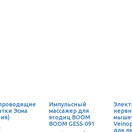
проводящие
Импульсный
Элект
атки Эсма
массажер для
нервн
лия)
ягодиц BOOM
мыше
BOOM GESS-091
Veino
.
для л