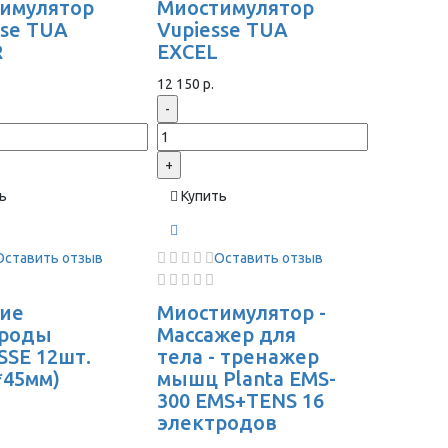
имулятор
Миостимулятор
sse TUA
Vupiesse TUA
R
EXCEL
12 150 р.
-
+
ь
Купить
Оставить отзыв
Оставить отзыв
ие
Миостимулятор -
троды
Массажер для
SSE 12шт.
тела - тренажер
*45мм)
мышц Planta EMS-
300 EMS+TENS 16
электродов