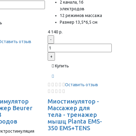
2 канала, 16
электродов
12 режимов массажа
Размер 13,5*6,5 см
ь
4 140 р.
-
Оставить отзыв
+
Купить
Оставить отзыв
имулятор
Миостимулятор -
жер Beurer
Массажер для
8
тела - тренажер
родов
мышц Planta EMS-
350 EMS+TENS
ектростимуляция