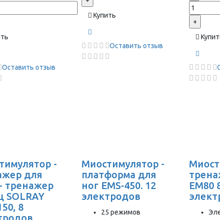
+
Купить
+
ить
Купит
Оставить отзыв
Оставить отзыв
тимулятор -
Миостимулятор -
Миост
ажер для
платформа для
трена
 - тренажер
ног EMS-450. 12
EM80 
 SOLRAY
электродов
элект
50, 8
25 режимов
Эл
тродов